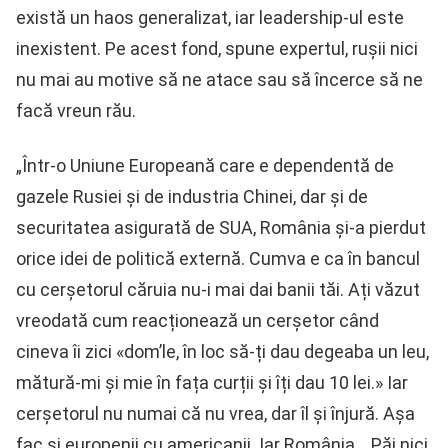
există un haos generalizat, iar leadership-ul este
inexistent. Pe acest fond, spune expertul, rușii nici
nu mai au motive să ne atace sau să încerce să ne
facă vreun rău.
„Într-o Uniune Europeană care e dependentă de
gazele Rusiei și de industria Chinei, dar și de
securitatea asigurată de SUA, România și-a pierdut
orice idei de politică externă. Cumva e ca în bancul
cu cerșetorul căruia nu-i mai dai banii tăi. Ați văzut
vreodată cum reacționează un cerșetor când
cineva îi zici «dom’le, în loc să-ți dau degeaba un leu,
mătură-mi și mie în fața curții și îți dau 10 lei.» Iar
cerșetorul nu numai că nu vrea, dar îl și înjură. Așa
fac și europenii cu americanii. Iar România… Păi nici