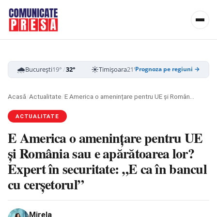
🌧️
☀️
☁️
București
19°
/
32°
Timișoara
21°
/
33°
Cluj-Napoca
16
Prognoza pe regiuni →
Acasă
/
Actualitate
/
E America o amenințare pentru UE și România sau e apărătoarea lor? Expert în securitate: „E ca în bancul cu cerșetorul”
ACTUALITATE
E America o amenințare pentru UE
și România sau e apărătoarea lor?
Expert în securitate: „E ca în bancul
cu cerșetorul”
Mirela