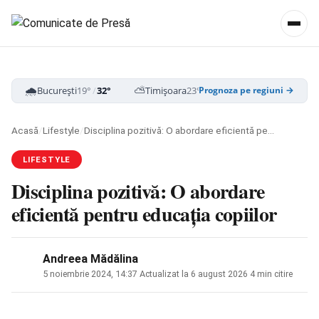
🌧️
⛅
☁️
București
19°
/
32°
Timișoara
23°
/
34°
Cluj-Napoca
16
Prognoza pe regiuni →
Acasă
/
Lifestyle
/
Disciplina pozitivă: O abordare eficientă pentru educația copiilor
LIFESTYLE
Disciplina pozitivă: O abordare
eficientă pentru educația copiilor
Andreea Mădălina
5 noiembrie 2024, 14:37
·
Actualizat la
6 august 2026
·
4 min citire