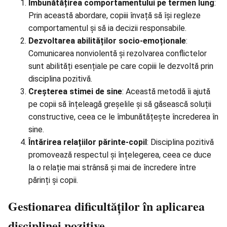
Îmbunătățirea comportamentului pe termen lung
:
Prin această abordare, copiii învață să își regleze
comportamentul și să ia decizii responsabile.
Dezvoltarea abilităților socio-emoționale
:
Comunicarea nonviolentă și rezolvarea conflictelor
sunt abilități esențiale pe care copiii le dezvoltă prin
disciplina pozitivă.
Creșterea stimei de sine
: Această metodă îi ajută
pe copii să înțeleagă greșelile și să găsească soluții
constructive, ceea ce le îmbunătățește încrederea în
sine.
Întărirea relațiilor părinte-copil
: Disciplina pozitivă
promovează respectul și înțelegerea, ceea ce duce
la o relație mai strânsă și mai de încredere între
părinți și copii.
Gestionarea dificultăților în aplicarea
disciplinei pozitive