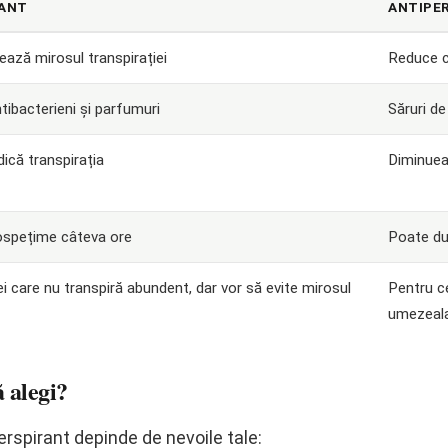
ANT
ANTIPE
ează mirosul transpirației
Reduce c
tibacterieni și parfumuri
Săruri de
ică transpirația
Diminuea
ospețime câteva ore
Poate du
i care nu transpiră abundent, dar vor să evite mirosul
Pentru ce
umezeal
ă alegi?
erspirant depinde de nevoile tale: