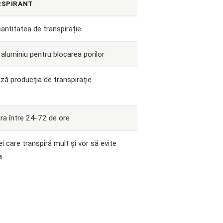
RSPIRANT
antitatea de transpirație
 aluminiu pentru blocarea porilor
ză producția de transpirație
ra între 24-72 de ore
i care transpiră mult și vor să evite
a