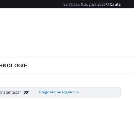
Sâmbătă, 8 august 2026
Caută
HNOLOGIE
onstanța
22°
/
30°
Prognoza pe regiuni →