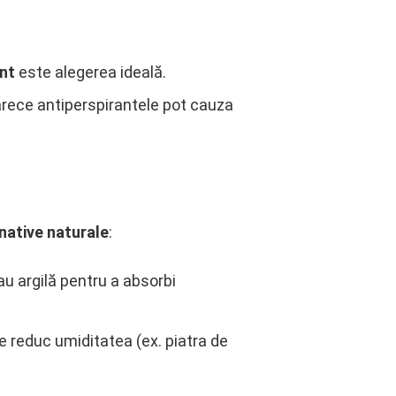
ant
este alegerea ideală.
arece antiperspirantele pot cauza
native naturale
:
u argilă pentru a absorbi
 reduc umiditatea (ex. piatra de