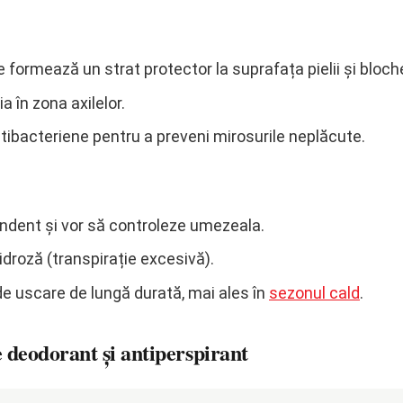
re formează un strat protector la suprafața pielii și bloc
 în zona axilelor.
tibacteriene pentru a preveni mirosurile neplăcute.
ndent și vor să controleze umezeala.
droză (transpirație excesivă).
de uscare de lungă durată, mai ales în
sezonul cald
.
e deodorant și antiperspirant