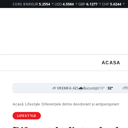
EUR
5.2554
↑
USD
4.5584
↑
GBP
6.1277
↑
CHF
5.6244
↑
CURS BNR
ACASA
🌧️
⛅
București
19°
/
32°
⛅ VREMEA AZI
Acasă
/
Lifestyle
/
Diferențele dintre deodorant și antiperspirant
LIFESTYLE