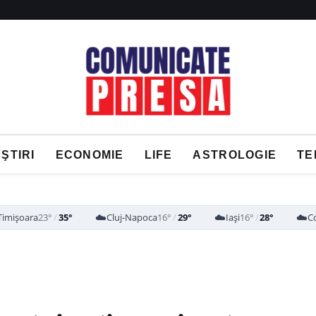
ŞTIRI
ECONOMIE
LIFE
ASTROLOGIE
TE
☁️
☁️
☁️
Timișoara
23°
/
35°
Cluj-Napoca
16°
/
29°
Iași
16°
/
28°
C