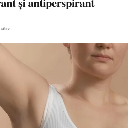
ant și antiperspirant
 citire