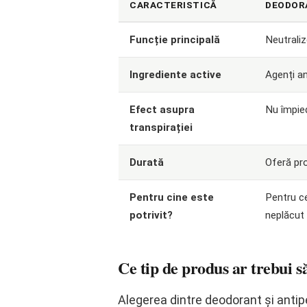
CARACTERISTICĂ
DEODOR
Funcție principală
Neutraliz
Ingrediente active
Agenți an
Efect asupra
Nu împied
transpirației
Durată
Oferă pr
Pentru cine este
Pentru ce
potrivit?
neplăcut
Ce tip de produs ar trebui s
Alegerea dintre deodorant și antip