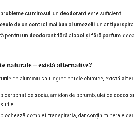
i probleme cu mirosul
, un
deodorant
este suficient.
nevoie de un control mai bun al umezelii
, un
antiperspir
ză pentru un
deodorant fără alcool și fără parfum
, deo
e naturale – există alternative?
rurile de aluminiu sau ingredientele chimice, există
alter
bicarbonat de sodiu, amidon de porumb, ulei de cocos sa
surile.
blochează complet transpirația, dar conțin minerale care