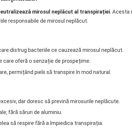
eutralizează mirosul neplăcut al transpirației
. Acesta
riile responsabile de mirosul neplăcut.
are distrug bacteriile ce cauzează mirosul neplăcut.
le care oferă o senzație de prospețime.
e, permițând pielii să transpire în mod natural.
xcesiv, dar doresc să prevină mirosurile neplăcute.
le, fără săruri de aluminiu.
lea să respire fără a împiedica transpirația.