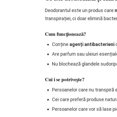
Deodorantul este un produs care
n
transpirației, ci doar elimină bacte
Cum funcționează?
Conține
agenți antibacterieni
c
Are parfum sau uleiuri esenția
Nu blochează glandele sudoripar
Cui i se potrivește?
Persoanelor care nu transpiră e
Cei care preferă produse natura
Persoanelor care vor să lase pie