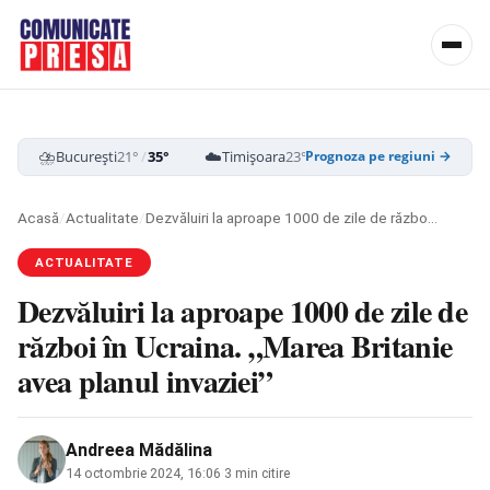
⛈️
☁️
⛈️
București
21°
/
35°
Timișoara
23°
/
38°
Cluj-Napoca
19
Prognoza pe regiuni →
Acasă
/
Actualitate
/
Dezvăluiri la aproape 1000 de zile de război în Ucraina. „Marea Britanie avea planul invaziei”
ACTUALITATE
Dezvăluiri la aproape 1000 de zile de
război în Ucraina. „Marea Britanie
avea planul invaziei”
Andreea Mădălina
14 octombrie 2024, 16:06
·
3 min citire