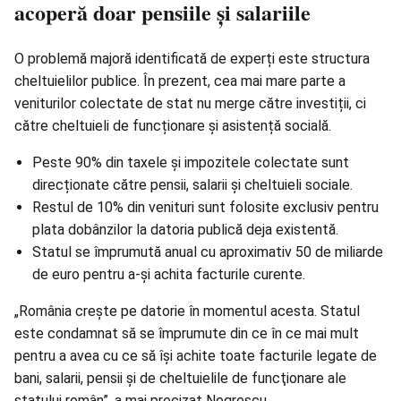
acoperă doar pensiile și salariile
O problemă majoră identificată de experți este structura
cheltuielilor publice. În prezent, cea mai mare parte a
veniturilor colectate de stat nu merge către investiții, ci
către cheltuieli de funcționare și asistență socială.
Peste 90% din taxele și impozitele colectate sunt
direcționate către pensii, salarii și cheltuieli sociale.
Restul de 10% din venituri sunt folosite exclusiv pentru
plata dobânzilor la datoria publică deja existentă.
Statul se împrumută anual cu aproximativ 50 de miliarde
de euro pentru a-și achita facturile curente.
„România creşte pe datorie în momentul acesta. Statul
este condamnat să se împrumute din ce în ce mai mult
pentru a avea cu ce să îşi achite toate facturile legate de
bani, salarii, pensii şi de cheltuielile de funcţionare ale
statului român”, a mai precizat Negrescu.