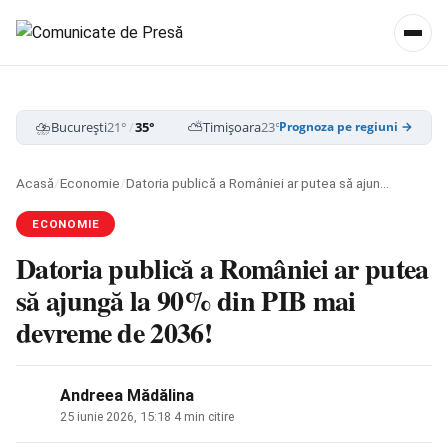
⛈️
⛅
☁️
București
21°
/
35°
Timișoara
23°
/
35°
Cluj-Napoca
19
Prognoza pe regiuni →
Acasă
/
Economie
/
Datoria publică a României ar putea să ajungă la 90% din PIB mai devreme de 2036!
ECONOMIE
Datoria publică a României ar putea
să ajungă la 90% din PIB mai
devreme de 2036!
Andreea Mădălina
25 iunie 2026, 15:18
·
4 min citire