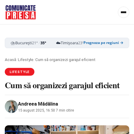
⛈️
☁️
☁️
București
21°
/
35°
Timișoara
23°
/
35°
Cluj-Napoca
19
Prognoza pe regiuni →
Acasă
/
Lifestyle
/
Cum să organizezi garajul eficient
LIFESTYLE
Cum să organizezi garajul eficient
Andreea Mădălina
15 august 2025, 16:50
·
7 min citire