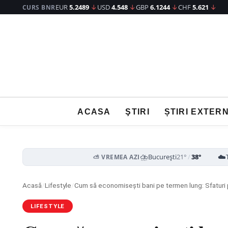
EUR
5.2489
↓
USD
4.548
↓
GBP
6.1244
↓
CHF
5.621
↓
CURS BNR
ACASA
ŞTIRI
ȘTIRI EXTER
⛈️
☁️
București
21°
/
38°
⛅ VREMEA AZI
Acasă
/
Lifestyle
/
Cum să economisești bani pe termen lung: Sfaturi 
LIFESTYLE