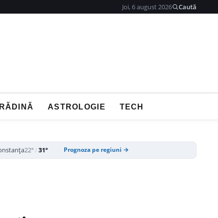
Joi, 6 august 2026
Caută
GRĂDINĂ
ASTROLOGIE
TECH
onstanța
22°
/
31°
Prognoza pe regiuni →