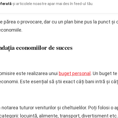
eferată
și articolele noastre apar mai des în feed-ul tău.
părea o provocare, dar cu un plan bine pus la punct și o
economiile.
ndația economiilor de succes
nomisire este realizarea unui
buget personal
. Un buget te
conomii. Este esențial să știi exact câți bani intră și câți
notarea tuturor veniturilor și cheltuielilor. Poți folosi o
 categorii: locuință, alimente, transport, divertisment etc.