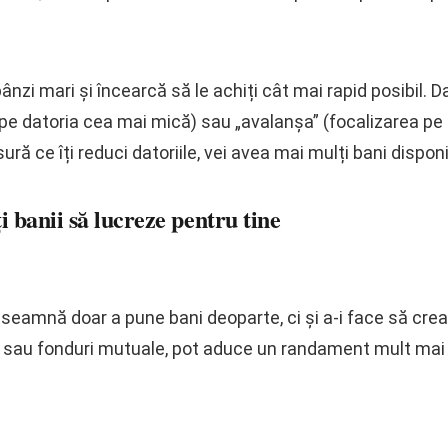
bânzi mari și încearcă să le achiți cât mai rapid posibil. D
e datoria cea mai mică) sau „avalanșa” (focalizarea pe
ură ce îți reduci datoriile, vei avea mai mulți bani dispon
ți banii să lucreze pentru tine
eamnă doar a pune bani deoparte, ci și a-i face să creas
iuni sau fonduri mutuale, pot aduce un randament mult m