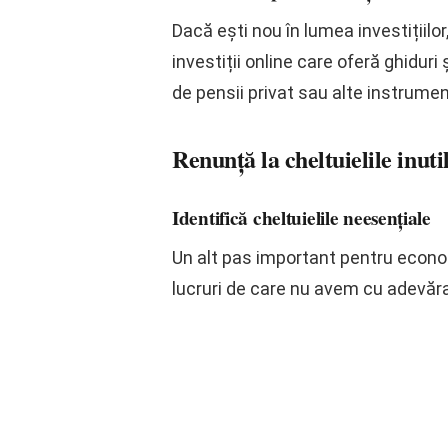
Dacă ești nou în lumea investițiilo
investiții online care oferă ghiduri
de pensii privat sau alte instrumen
Renunță la cheltuielile inut
Identifică cheltuielile neesențiale
Un alt pas important pentru economi
lucruri de care nu avem cu adevăra