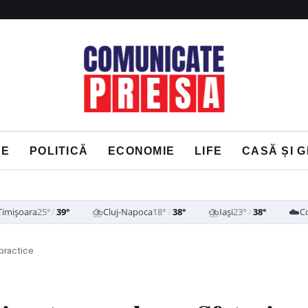
NE
POLITICĂ
ECONOMIE
LIFE
CASĂ ȘI 
⛈️
⛈️
☁️
Timișoara
25°
/
39°
Cluj-Napoca
18°
/
38°
Iași
23°
/
38°
C
practice