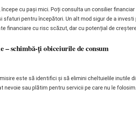
r, începe cu pași mici. Poți consulta un consilier financia
 și sfaturi pentru începători. Un alt mod sigur de a invest
te financiare cu risc scăzut, dar cu potențial de creștere
ile – schimbă-ți obiceiurile de consum
sire este să identifici și să elimini cheltuielile inutile 
t nevoie sau plătim pentru servicii pe care nu le folosim