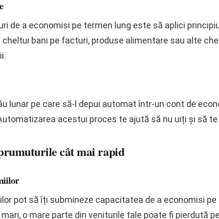
e
ri de a economisi pe termen lung este să aplici principiul
heltui bani pe facturi, produse alimentare sau alte cheltu
i.
tău lunar pe care să-l depui automat într-un cont de econ
 Automatizarea acestui proces te ajută să nu uiți și să 
mprumuturile cât mai rapid
iilor
iilor pot să îți submineze capacitatea de a economisi pe
ari, o mare parte din veniturile tale poate fi pierdută p