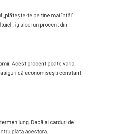
 „plătește-te pe tine mai întâi”.
ieli, îți aloci un procent din
omii. Acest procent poate varia,
te asiguri că economisești constant.
 termen lung. Dacă ai carduri de
entru plata acestora.