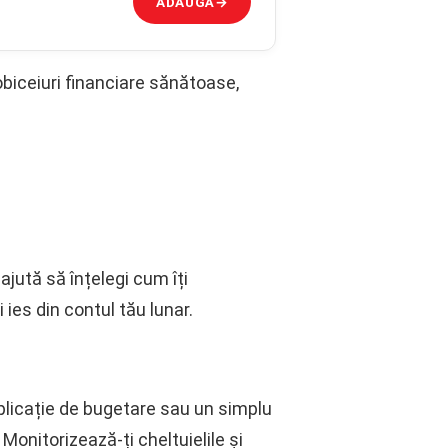
ADAUGĂ
→
biceiuri financiare sănătoase,
 ajută să înțelegi cum îți
 ies din contul tău lunar.
 aplicație de bugetare sau un simplu
 Monitorizează-ți cheltuielile și