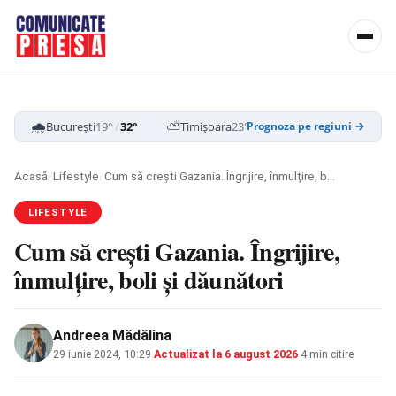
🌧️
⛅
☁️
București
19°
/
32°
Timișoara
23°
/
35°
Cluj-Napoca
16
Prognoza pe regiuni →
Acasă
/
Lifestyle
/
Cum să crești Gazania. Îngrijire, înmulțire, boli și dăunători
LIFESTYLE
Cum să crești Gazania. Îngrijire,
înmulțire, boli și dăunători
Andreea Mădălina
29 iunie 2024, 10:29
·
Actualizat la
6 august 2026
·
4 min citire