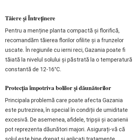
Tăiere și Întreținere
Pentru a menține planta compactă și florifică,
recomandăm tăierea florilor ofilite și a frunzelor
uscate. În regiunile cu ierni reci, Gazania poate fi
tăiată la nivelul solului și păstrată la o temperatură
constantă de 12-16°C.
Protecția împotriva bolilor și dăunătorilor
Principala problemă care poate afecta Gazania
este putrezirea, în special în condiții de umiditate
excesivă. De asemenea, afidele, tripșii și acarienii
pot reprezenta dăunători majori. Asigurați-vă că
solul este bine drenat și aplicați tratamente