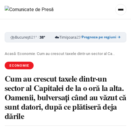
⛈️
☁️
⛈️
București
21°
/
38°
Timișoara
25°
/
39°
Cluj-Napoca
18
Prognoza pe regiuni →
Acasă
/
Economie
/
Cum au crescut taxele dintr-un sector al Capitalei de la o oră la alta. Oamenii, bulversați când au văzut că sunt datori, după ce plătiseră deja dările
ECONOMIE
Cum au crescut taxele dintr-un
sector al Capitalei de la o oră la alta.
Oamenii, bulversați când au văzut că
sunt datori, după ce plătiseră deja
dările