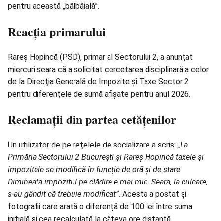
pentru această „bâlbâială”.
Reacția primarului
Rareș Hopincă (PSD), primar al Sectorului 2, a anunţat
miercuri seara că a solicitat cercetarea disciplinară a celor
de la Direcţia Generală de Impozite şi Taxe Sector 2
pentru diferenţele de sumă afișate pentru anul 2026.
Reclamații din partea cetățenilor
Un utilizator de pe reţelele de socializare a scris:
„La
Primăria Sectorului 2 București și Rareș Hopincă taxele și
impozitele se modifică în funcție de oră și de stare.
Dimineața
impozitul
pe clădire e mai mic. Seara, la culcare,
s-au gândit că trebuie modificat”
. Acesta a postat şi
fotografii care arată o diferență de 100 lei între suma
iniţială şi cea recalculată la câteva ore distanţă.