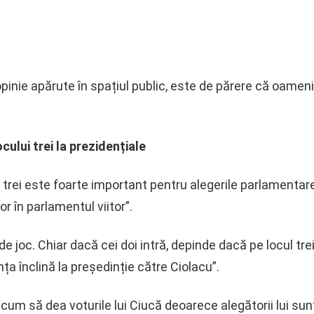
opinie apărute în spațiul public, este de părere că oame
cului trei la prezidențiale
l trei este foarte important pentru alegerile parlamentare
r în parlamentul viitor”.
de joc. Chiar dacă cei doi intră, depinde dacă pe locul trei,
ța înclină la președinție către Ciolacu”.
cum să dea voturile lui Ciucă deoarece alegătorii lui sunt 