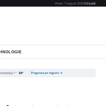
Vineri, 7 august 2026
Caută
HNOLOGIE
onstanța
21°
/
33°
Prognoza pe regiuni →