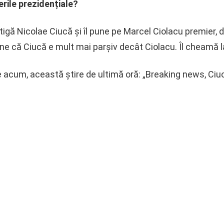
rile prezidențiale?
știgă Nicolae Ciucă și îl pune pe Marcel Ciolacu premier, d
ne că Ciucă e mult mai parșiv decât Ciolacu. Îl cheamă l
e acum, această știre de ultimă oră: „Breaking news, Ciu