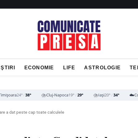
ŞTIRI
ECONOMIE
LIFE
ASTROLOGIE
TE
⛈️
⛈️
☁️
Timișoara
24°
/
38°
Cluj-Napoca
19°
/
29°
Iași
20°
/
34°
C
care a dat peste cap toate calculele