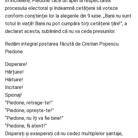
În încheiere, Piedone face un apel la respectarea
procesului electoral și îndeamnă cetățenii să voteze
conform conștiinței lor la alegerile din 9 iunie. „Banii nu sunt
totul în viață! Banii nu pot cumpăra toți cetățenii țării!”, a
declarat acesta, subliniind că nu va ceda presiunilor.
Redăm integral postarea făcută de Cristian Popescu
Piedone
Disperare!
Hărțuire!
Hăituire!
Incitare!
Spionaj!
“Piedone, retrage-te!”
“Piedone, oprește-te!”
“Piedone, nu îți va fie bine!”
“Piedone, fii atent!”
Disperați și exasperați că nu cedez multiplelor șantaje,