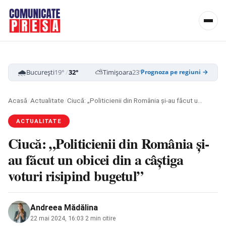
🌧️
⛅
☁️
București
19°
/
32°
Timișoara
23°
/
35°
Cluj-Napoca
16
Prognoza pe regiuni →
Acasă
/
Actualitate
/
Ciucă: „Politicienii din România și-au făcut un obicei din a câștiga voturi risipind bugetul”
ACTUALITATE
Ciucă: „Politicienii din România și-
au făcut un obicei din a câștiga
voturi risipind bugetul”
Andreea Mădălina
22 mai 2024, 16:03
·
2 min citire