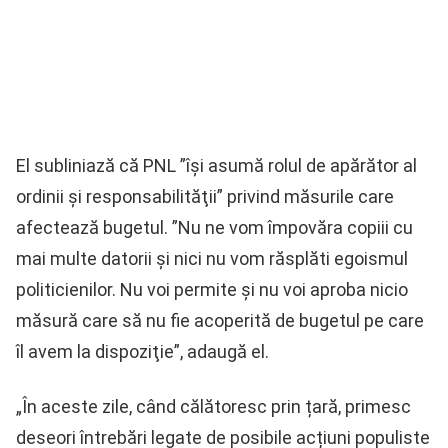
El subliniază că PNL ”îşi asumă rolul de apărător al
ordinii şi responsabilităţii” privind măsurile care
afectează bugetul. ”Nu ne vom împovăra copiii cu
mai multe datorii şi nici nu vom răsplăti egoismul
politicienilor. Nu voi permite şi nu voi aproba nicio
măsură care să nu fie acoperită de bugetul pe care
îl avem la dispoziţie”, adaugă el.
„În aceste zile, când călătoresc prin țară, primesc
deseori întrebări legate de posibile acțiuni populiste