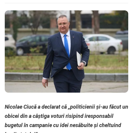
Nicolae Ciucă a declarat că „politicienii şi-au făcut un
obicei din a câştiga voturi risipind iresponsabil
bugetul în campanie cu idei nesăbuite şi cheltuind