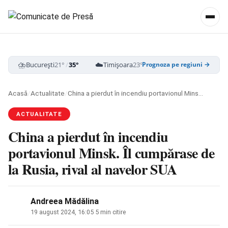
⛈️
☁️
⛈️
București
21°
/
35°
Timișoara
23°
/
38°
Cluj-Napoca
19
Prognoza pe regiuni →
Acasă
/
Actualitate
/
China a pierdut în incendiu portavionul Minsk. Îl cumpărase de la Rusia, rival al navelor SUA
ACTUALITATE
China a pierdut în incendiu
portavionul Minsk. Îl cumpărase de
la Rusia, rival al navelor SUA
Andreea Mădălina
19 august 2024, 16:05
·
5 min citire