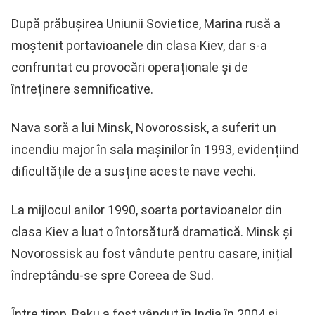
După prăbușirea Uniunii Sovietice, Marina rusă a
moștenit portavioanele din clasa Kiev, dar s-a
confruntat cu provocări operaționale și de
întreținere semnificative.
Nava soră a lui Minsk, Novorossisk, a suferit un
incendiu major în sala mașinilor în 1993, evidențiind
dificultățile de a susține aceste nave vechi.
La mijlocul anilor 1990, soarta portavioanelor din
clasa Kiev a luat o întorsătură dramatică. Minsk și
Novorossisk au fost vândute pentru casare, inițial
îndreptându-se spre Coreea de Sud.
Între timp, Baku a fost vândut în India în 2004 și,