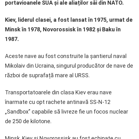
portavioanele SUA și ale aliaților săi din NATO.
Kiev, liderul clasei, a fost lansat în 1975, urmat de
Minsk în 1978, Novorossisk în 1982 și Baku în
1987.
Aceste nave au fost construite la șantierul naval
Mikolaiv din Ucraina, singurul producător de nave de
război de suprafață mare al URSS.
Transportatoarele din clasa Kiev erau nave
înarmate cu opt rachete antinavă SS-N-12
„Sandbox” capabile să livreze fie un focos nuclear
de 250 de kilotone.
Minsk, Kiev și Novorossisk au fost echipate cu