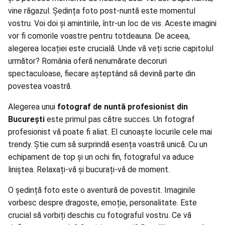
vine răgazul. Ședința foto post-nuntă este momentul
vostru. Voi doi și amintirile, într-un loc de vis. Aceste imagini
vor fi comorile voastre pentru totdeauna. De aceea,
alegerea locației este crucială. Unde vă veți scrie capitolul
următor? România oferă nenumărate decoruri
spectaculoase, fiecare așteptând să devină parte din
povestea voastră.
Alegerea unui
fotograf de nuntă profesionist din
București
este primul pas către succes. Un fotograf
profesionist vă poate fi aliat. El cunoaște locurile cele mai
trendy. Știe cum să surprindă esența voastră unică. Cu un
echipament de top și un ochi fin, fotograful va aduce
liniștea. Relaxați-vă și bucurați-vă de moment.
O ședință foto este o aventură de povestit. Imaginile
vorbesc despre dragoste, emoție, personalitate. Este
crucial să vorbiți deschis cu fotograful vostru. Ce vă