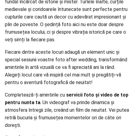
fundal încărcat de istorie și mister. Turlele înalte, curțile
medievale și coridoarele întunecate sunt perfecte pentru
cuplurile care caută un decor cu adevărat impresionant și
plin de poveste. O ședință foto aici nu este doar despre
frumusețea locului, ci și despre vibrația istorică pe care o
veți simți la fiecare pas.
Fiecare dintre aceste locuri adaugă un element unic și
special sesiunii voastre foto after wedding, transformând
amintirile în artă vizuală ce va fi apreciată ani la rând.
Alegeți locul care vă inspiră cel mai mult și pregătiți-vă
pentru o aventură fotografică de neuitat!
Completează-ți amintirile cu
servicii foto și video de top
pentru nunta ta
. Un videograf va prinde dinamica și
atmosfera întregii zile, creând un film de neuitat. Vei putea
retrăi bucuria și frumusețea momentelor ori de câte ori
dorești.