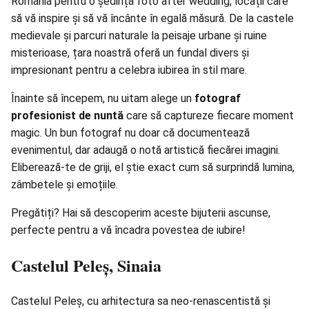
România pentru o ședință foto after wedding, locații care
să vă inspire și să vă încânte în egală măsură. De la castele
medievale și parcuri naturale la peisaje urbane și ruine
misterioase, țara noastră oferă un fundal divers și
impresionant pentru a celebra iubirea în stil mare.
Înainte să începem, nu uitam alege un
fotograf
profesionist de nuntă
care să captureze fiecare moment
magic. Un bun fotograf nu doar că documentează
evenimentul, dar adaugă o notă artistică fiecărei imagini.
Eliberează-te de griji, el știe exact cum să surprindă lumina,
zâmbetele și emoțiile.
Pregătiți? Hai să descoperim aceste bijuterii ascunse,
perfecte pentru a vă încadra povestea de iubire!
Castelul Peleș, Sinaia
Castelul Peleș, cu arhitectura sa neo-renascentistă și