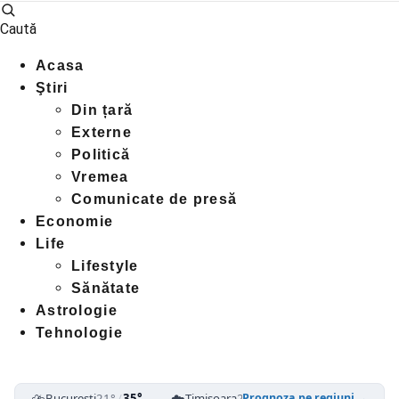
Caută
Acasa
Ştiri
Din țară
Externe
Politică
Vremea
Comunicate de presă
Economie
Life
Lifestyle
Sănătate
Astrologie
Tehnologie
⛈️
☁️
☁️
București
21°
/
35°
Timișoara
23°
/
38°
Cluj-Napoca
1
Prognoza pe regiuni →