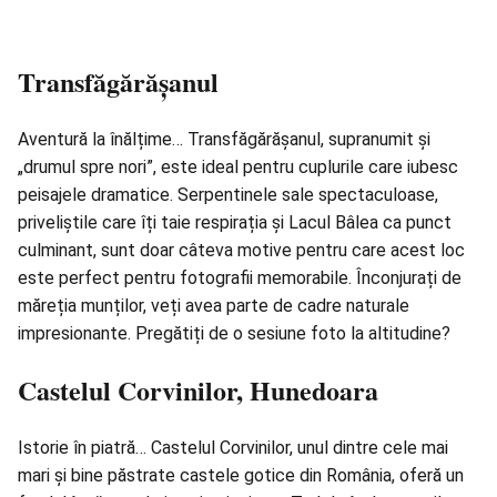
Transfăgărășanul
Aventură la înălțime… Transfăgărășanul, supranumit și
„drumul spre nori”, este ideal pentru cuplurile care iubesc
peisajele dramatice. Serpentinele sale spectaculoase,
priveliștile care îți taie respirația și Lacul Bâlea ca punct
culminant, sunt doar câteva motive pentru care acest loc
este perfect pentru fotografii memorabile. Înconjurați de
măreția munților, veți avea parte de cadre naturale
impresionante. Pregătiți de o sesiune foto la altitudine?
Castelul Corvinilor, Hunedoara
Istorie în piatră… Castelul Corvinilor, unul dintre cele mai
mari și bine păstrate castele gotice din România, oferă un