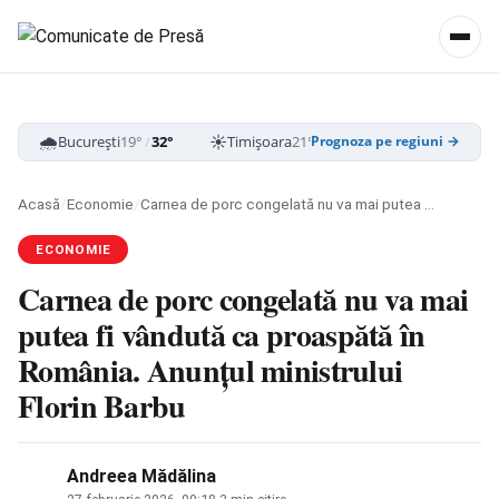
🌧️
☀️
☁️
București
19°
/
32°
Timișoara
21°
/
33°
Cluj-Napoca
16
Prognoza pe regiuni →
Acasă
/
Economie
/
Carnea de porc congelată nu va mai putea fi vândută ca proaspătă în România. Anunțul ministrului Florin Barbu
ECONOMIE
Carnea de porc congelată nu va mai
putea fi vândută ca proaspătă în
România. Anunțul ministrului
Florin Barbu
Andreea Mădălina