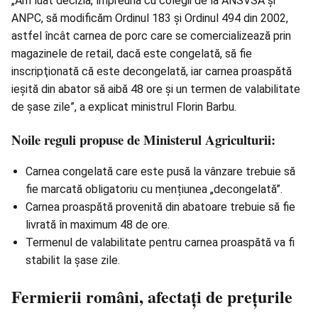
„Am luat decizia, împreună cu colegii de la ANSVSA şi
ANPC, să modificăm Ordinul 183 şi Ordinul 494 din 2002,
astfel încât carnea de porc care se comercializează prin
magazinele de retail, dacă este congelată, să fie
inscripţionată că este decongelată, iar carnea proaspătă
ieşită din abator să aibă 48 ore şi un termen de valabilitate
de şase zile”, a explicat ministrul Florin Barbu.
Noile reguli propuse de Ministerul Agriculturii:
Carnea congelată care este pusă la vânzare trebuie să
fie marcată obligatoriu cu mențiunea „decongelată”.
Carnea proaspătă provenită din abatoare trebuie să fie
livrată în maximum 48 de ore.
Termenul de valabilitate pentru carnea proaspătă va fi
stabilit la șase zile.
Fermierii români, afectați de prețurile