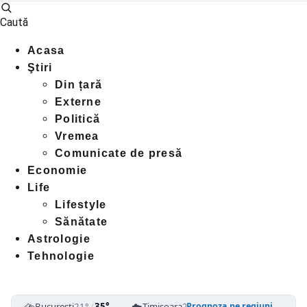
Caută
Acasa
Ştiri
Din țară
Externe
Politică
Vremea
Comunicate de presă
Economie
Life
Lifestyle
Sănătate
Astrologie
Tehnologie
⛈️
☁️
⛈️
București
21°
/
35°
Timișoara
25°
/
39°
Cluj-Napoca
1
Prognoza pe regiuni →