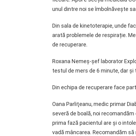
unul dintre noi se îmbolnăvește sau
Din sala de kinetoterapie, unde fa
arată problemele de respirație. Me
de recuperare.
Roxana Nemeş-şef laborator Exploră
testul de mers de 6 minute, dar și
Din echipa de recuperare face parte
Oana Parliţeanu, medic primar Diab
severă de boală, noi recomandăm o 
prima fază pacientul are și o into
vadă mâncarea. Recomandăm să reia 