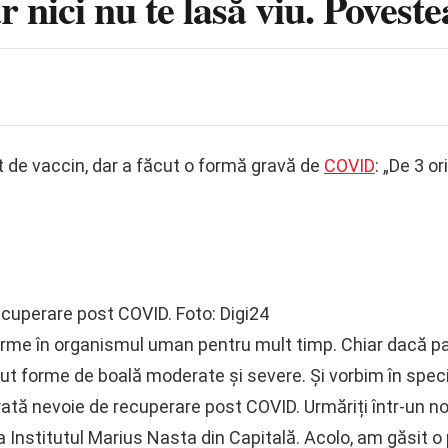
r nici nu te lasă viu. Povest
 de vaccin, dar a făcut o formă gravă de
COVID
: „De 3 o
ecuperare post COVID. Foto: Digi24
urme în organismul uman pentru mult timp. Chiar dacă pac
cut forme de boală moderate și severe. Și vorbim în speci
tă nevoie de recuperare post COVID. Urmăriți într-un no
Institutul Marius Nasta din Capitală. Acolo, am găsit o