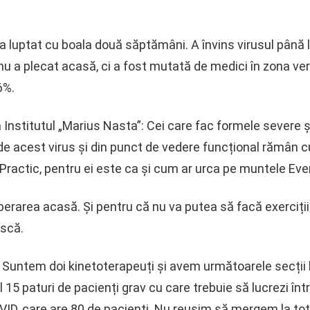
-a luptat cu boala două săptămâni. A învins virusul până
 nu a plecat acasă, ci a fost mutată de medici în zona v
6%.
 Institutul „Marius Nasta”: Cei care fac formele severe ș
e acest virus și din punct de vedere funcțional rămân cu
 Practic, pentru ei este ca și cum ar urca pe muntele Eve
erarea acasă. Și pentru că nu va putea să facă exerciții 
ască.
 Suntem doi kinetoterapeuți și avem următoarele secții
 15 paturi de pacienți grav cu care trebuie să lucrezi într
OVID, care are 80 de pacienți. Nu reușim să mergem la to