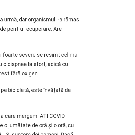
 la urmă, dar organismul i-a rămas
erde pentru recuperare. Are
i foarte severe se resimt cel mai
 o dispnee la efort, adică cu
rest fără oxigen.
pe bicicletă, este învățată de
 la care mergem: ATI COVID
e o jumătate de oră și o oră, cu
ți… Și suntem doi oameni. Dacă