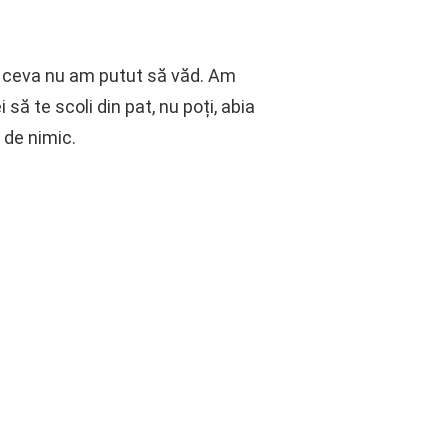
șa ceva nu am putut să văd. Am
 să te scoli din pat, nu poți, abia
 de nimic.