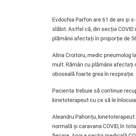
Evdochia Parfon are 61 de ani și s
slăbit. Astfel că, din secția COVID
plămânii afectați în proporție de 5
Alina Croitoru, medic pneumolog la
mult. Rămân cu plămânii afectați d
oboseală foarte grea în respirație.
Pacienta trebuie să continue recup
kinetoterapeut cu ce să le înlocui
Aleandru Pahonțu, kinetoterapeut:
normală și caravana COVID, în total
fiecare. Apoi e secția medicală C