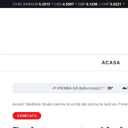
EUR
5.2513
↑
USD
4.5507
↑
GBP
6.1236
↓
CHF
5.6221
↑
CURS BNR
ACASA
⛈️
☁️
București
21°
/
35°
⛅ VREMEA AZI
Acasă
/
Sănătate
/
Boala care nu te ucide dar nici nu te lasă viu. Po
SĂNĂTATE