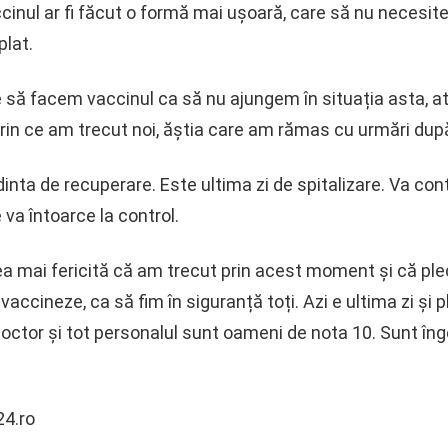
cinul ar fi făcut o formă mai ușoară, care să nu necesite 
plat.
 să facem vaccinul ca să nu ajungem în situația asta, atâ
rin ce am trecut noi, ăștia care am rămas cu urmări dup
inta de recuperare. Este ultima zi de spitalizare. Va cont
e va întoarce la control.
a mai fericită că am trecut prin acest moment și că ple
accineze, ca să fim în siguranță toți. Azi e ultima zi și 
tor și tot personalul sunt oameni de nota 10. Sunt îngeri
24.ro