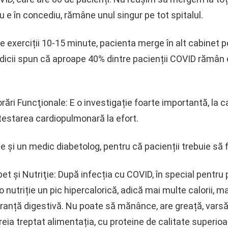
 e în concediu, rămâne unul singur pe tot spitalul.
ce exerciții 10-15 minute, pacienta merge în alt cabinet 
dicii spun că aproape 40% dintre pacienții COVID rămân 
ri Funcţionale: E o investigație foarte importantă, la c
 testarea cardiopulmonară la efort.
 și un medic diabetolog, pentru că pacienții trebuie să fi
et şi Nutriţie: După infecția cu COVID, în special pentr
nutriție un pic hipercalorică, adică mai multe calorii, m
leranță digestivă. Nu poate să mănânce, are greață, varsă
treptat alimentația, cu proteine de calitate superioară