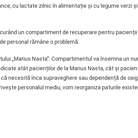
ce, cu lactate zilnic în alimentație și cu legume verzi și 
n curând un compartiment de recuperare pentru pacienți
l de personal rămâne o problemă.
utului „Marius Nasta”: Compartimentul va însemna un nu
edicate atât pacienților de la Marius Nasta, cât și pacienț
ru că necesită înca supraveghere sau dependență de oxige
privește personalul mediu, vom reorganiza paturile exist