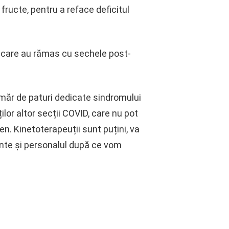
fructe, pentru a reface deficitul
i care au rămas cu sechele post-
măr de paturi dedicate sindromului
ilor altor secții COVID, care nu pot
n. Kinetoterapeuții sunt puțini, va
ente și personalul după ce vom