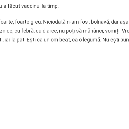
u a făcut vaccinul la timp.
foarte, foarte greu. Niciodată n-am fost bolnavă, dar a
znice, cu febră, cu diaree, nu poți să mănânci, vomiți. Vrei
i, iar la pat. Ești ca un om beat, ca o legumă. Nu ești bun