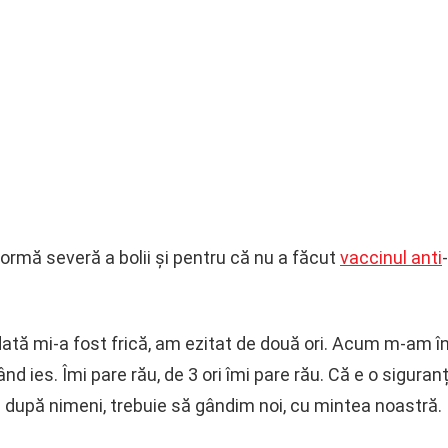
formă severă a bolii și pentru că nu a făcut
vaccinul anti
ată mi-a fost frică, am ezitat de două ori. Acum m-am îns
d ies. Îmi pare rău, de 3 ori îmi pare rău. Că e o siguran
 după nimeni, trebuie să gândim noi, cu mintea noastră.