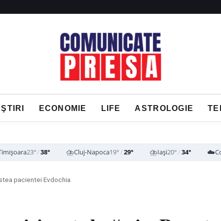
ŞTIRI
ECONOMIE
LIFE
ASTROLOGIE
TE
⛈️
⛈️
☁️
Timișoara
23°
/
38°
Cluj-Napoca
19°
/
29°
Iași
20°
/
34°
C
vestea pacientei Evdochia