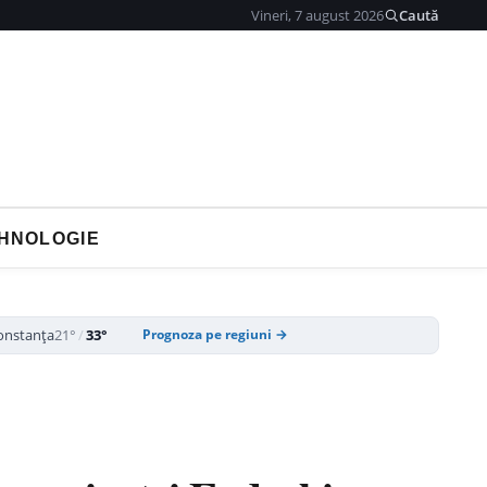
Vineri, 7 august 2026
Caută
HNOLOGIE
onstanța
21°
/
33°
Prognoza pe regiuni →