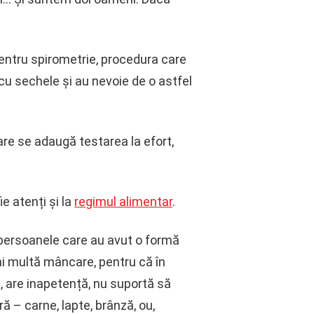
pentru spirometrie, procedura care
cu sechele și au nevoie de o astfel
are se adaugă testarea la efort,
e atenți și la
regimul alimentar
.
u persoanele care au avut o formă
ai multă mâncare, pentru că în
, are inapetență, nu suportă să
 – carne, lapte, brânză, ou,