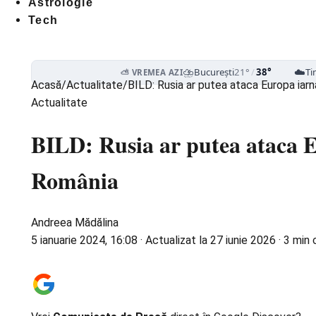
Astrologie
Tech
⛈️
☁️
București
21°
/
38°
Ti
⛅ VREMEA AZI
Acasă
/
Actualitate
/
BILD: Rusia ar putea ataca Europa iarna
Actualitate
BILD: Rusia ar putea ataca Eu
România
Andreea Mădălina
5 ianuarie 2024, 16:08
·
Actualizat la
27 iunie 2026
·
3 min c