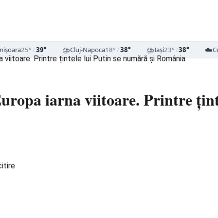
⛈️
⛈️
☁️
mișoara
25°
/
39°
Cluj-Napoca
18°
/
38°
Iași
23°
/
38°
C
 viitoare. Printre țintele lui Putin se numără și România
ropa iarna viitoare. Printre țint
itire