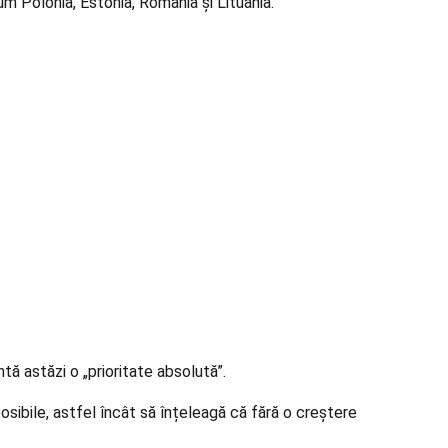
um Polonia, Estonia, România și Lituania.
tă astăzi o „prioritate absolută”.
sibile, astfel încât să înțeleagă că fără o creștere