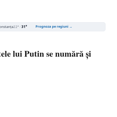
onstanța
22°
/
31°
Prognoza pe regiuni →
ele lui Putin se numără și