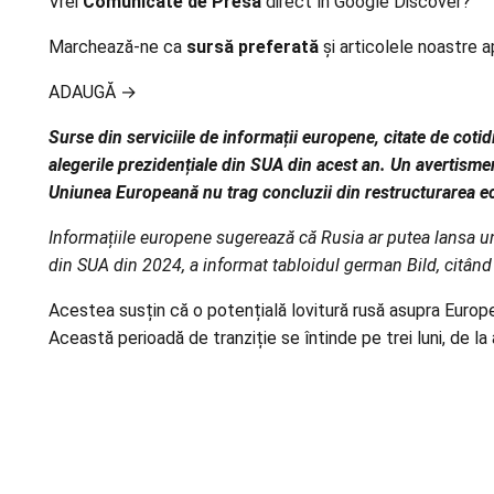
Vrei
Comunicate de Presă
direct în Google Discover?
Marchează-ne ca
sursă preferată
și articolele noastre a
ADAUGĂ
→
Surse din serviciile de informații europene, citate de cot
alegerile prezidențiale din SUA din acest an. Un avertisme
Uniunea Europeană nu trag concluzii din restructurarea econ
Informațiile europene sugerează că Rusia ar putea lansa un 
din SUA din 2024, a informat tabloidul german Bild, citând 
Acestea susțin că o potențială lovitură rusă asupra Europei 
Această perioadă de tranziție se întinde pe trei luni, de la