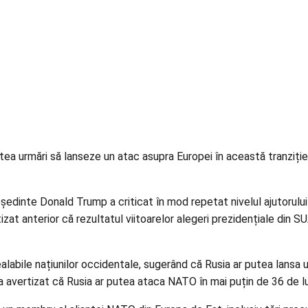
a urmări să lanseze un atac asupra Europei în această tranziție, 
ședinte Donald Trump a criticat în mod repetat nivelul ajutorului
izat anterior că rezultatul viitoarelor alegeri prezidențiale din S
abile națiunilor occidentale, sugerând că Rusia ar putea lansa u
 a avertizat că Rusia ar putea ataca NATO în mai puțin de 36 de lu