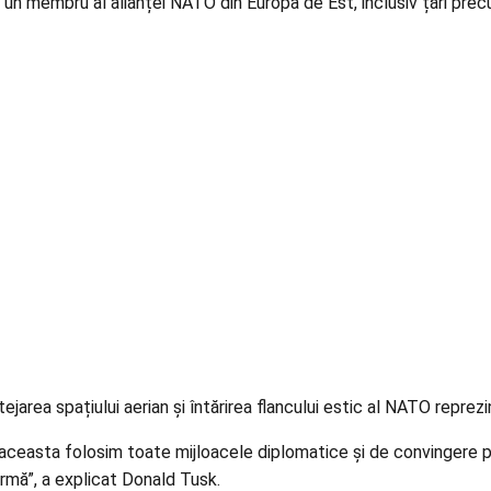
za un membru al alianței NATO din Europa de Est, inclusiv țări prec
area spațiului aerian și întărirea flancului estic al NATO reprezin
aceasta folosim toate mijloacele diplomatice și de convingere po
urmă”, a explicat Donald Tusk.