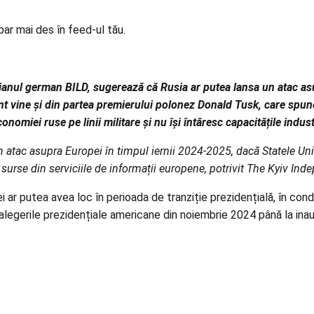
par mai des în feed-ul tău.
idianul german BILD, sugerează că Rusia ar putea lansa un atac as
nt vine și din partea premierului polonez Donald Tusk, care spune
omiei ruse pe linii militare și nu își întăresc capacitățile indust
atac asupra Europei în timpul iernii 2024-2025, dacă Statele Unite
surse din serviciile de informații europene, potrivit The Kyiv Ind
ar putea avea loc în perioada de tranziție prezidențială, în condi
 alegerile prezidențiale americane din noiembrie 2024 până la inau