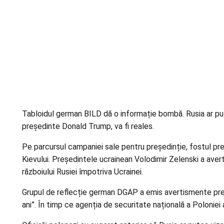
Tabloidul german BILD dă o informație bombă. Rusia ar pute
președinte Donald Trump, va fi reales.
Pe parcursul campaniei sale pentru președinție, fostul pre
Kievului. Președintele ucrainean Volodimir Zelenski a avert
războiului Rusiei împotriva Ucrainei.
Grupul de reflecție german DGAP a emis avertismente preal
ani”. În timp ce agenția de securitate națională a Poloniei