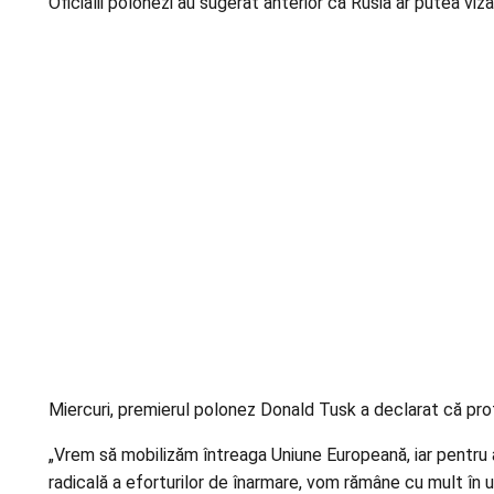
Oficialii polonezi au sugerat anterior că Rusia ar putea vi
Miercuri, premierul polonez Donald Tusk a declarat că protej
„Vrem să mobilizăm întreaga Uniune Europeană, iar pentru 
radicală a eforturilor de înarmare, vom rămâne cu mult în 