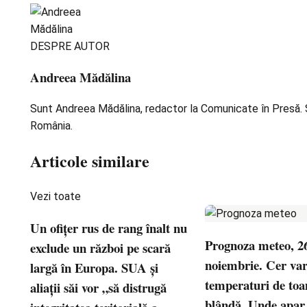
DESPRE AUTOR
Andreea Mădălina
Sunt Andreea Mădălina, redactor la Comunicate în Presă. Scr
România.
Articole similare
Vezi toate
Un ofițer rus de rang înalt nu
Prognoza meteo, 2
exclude un război pe scară
noiembrie. Cer vari
largă în Europa. SUA și
temperaturi de to
aliații săi vor „să distrugă
blândă. Unde apar 