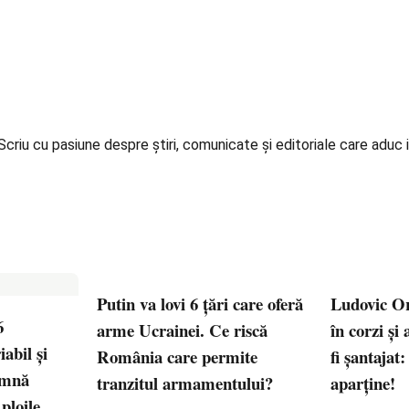
iu cu pasiune despre știri, comunicate și editoriale care aduc in
Putin va lovi 6 țări care oferă
Ludovic Or
6
arme Ucrainei. Ce riscă
în corzi și
abil și
România care permite
fi șantajat
amnă
tranzitul armamentului?
aparține!
ploile