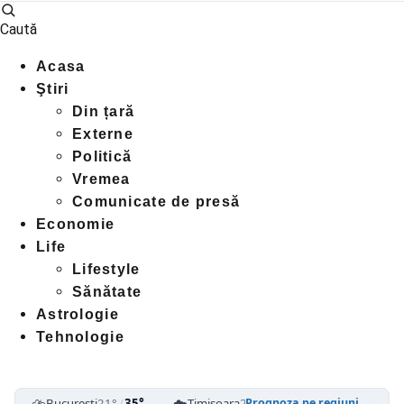
Caută
Acasa
Ştiri
Din țară
Externe
Politică
Vremea
Comunicate de presă
Economie
Life
Lifestyle
Sănătate
Astrologie
Tehnologie
⛈️
☁️
⛈️
București
21°
/
35°
Timișoara
25°
/
39°
Cluj-Napoca
1
Prognoza pe regiuni →