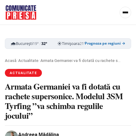
🌧️
☀️
☁️
București
19°
/
32°
Timișoara
21°
/
33°
Cluj-Napoca
16
Prognoza pe regiuni →
Acasă
/
Actualitate
/
Armata Germaniei va fi dotată cu rachete supersonice. Modelul 3SM Tyrfing ”va schimba regulile jocului”
ACTUALITATE
Armata Germaniei va fi dotată cu
rachete supersonice. Modelul 3SM
Tyrfing ”va schimba regulile
jocului”
Andreea Mădălina