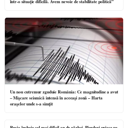
într-o situație dificilă. Avem nevoie de stabilitate politică”
Un nou cutremur zguduie România: Ce magnitudine a avut
– Mișcare seismică intensă în aceeași zonă – Harta
orașelor unde s-a simțit
Rusia încheie cel mai dificil an de război. Pierderi uriașe pe