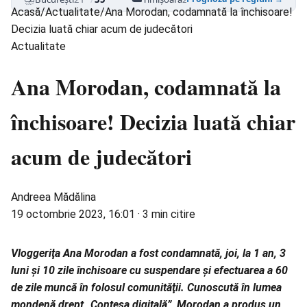
Acasă
/
Actualitate
/
Ana Morodan, codamnată la închisoare!
Decizia luată chiar acum de judecători
Actualitate
Ana Morodan, codamnată la
închisoare! Decizia luată chiar
acum de judecători
Andreea Mădălina
19 octombrie 2023, 16:01
·
3 min citire
Vloggeriţa Ana Morodan a fost condamnată, joi, la 1 an, 3
luni şi 10 zile închisoare cu suspendare şi efectuarea a 60
de zile muncă în folosul comunităţii. Cunoscută în lumea
mondenă drept „Contesa digitală”, Morodan a produs un