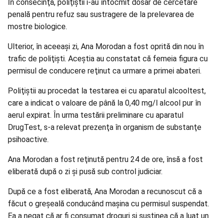
În consecinţă, poliţiştii i-au întocmit dosar de cercetare
penală pentru refuz sau sustragere de la prelevarea de
mostre biologice.
Ulterior, în aceeaşi zi, Ana Morodan a fost oprită din nou în
trafic de poliţişti. Aceștia au constatat că femeia figura cu
permisul de conducere reţinut ca urmare a primei abateri.
Poliţiştii au procedat la testarea ei cu aparatul alcooltest,
care a indicat o valoare de până la 0,40 mg/l alcool pur în
aerul expirat. În urma testării preliminare cu aparatul
DrugTest, s-a relevat prezenţa în organism de substanţe
psihoactive.
Ana Morodan a fost reţinută pentru 24 de ore, însă a fost
eliberată după o zi şi pusă sub control judiciar.
După ce a fost eliberată, Ana Morodan a recunoscut că a
făcut o greşeală conducând maşina cu permisul suspendat.
Ea a negat că ar fi consumat droguri şi susţinea că a luat un