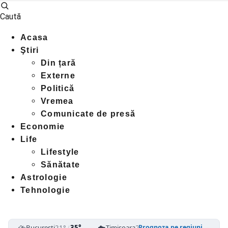
Caută
Acasa
Ştiri
Din țară
Externe
Politică
Vremea
Comunicate de presă
Economie
Life
Lifestyle
Sănătate
Astrologie
Tehnologie
⛈️
☁️
⛈️
București
21°
/
35°
Timișoara
25°
/
39°
Cluj-Napoca
1
Prognoza pe regiuni →