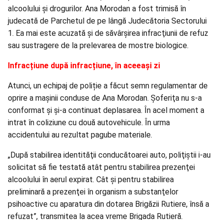
alcoolului şi drogurilor. Ana Morodan a fost trimisă în
judecată de Parchetul de pe lângă Judecătoria Sectorului
1. Ea mai este acuzată şi de săvârşirea infracţiunii de refuz
sau sustragere de la prelevarea de mostre biologice.
Infracțiune după infracțiune, în aceeași zi
Atunci, un echipaj de poliție a făcut semn regulamentar de
oprire a mașinii conduse de Ana Morodan. Şoferiţa nu s-a
conformat și şi-a continuat deplasarea. În acel moment a
intrat în coliziune cu două autovehicule. În urma
accidentului au rezultat pagube materiale.
„După stabilirea identităţii conducătoarei auto, poliţiştii i-au
solicitat să fie testată atât pentru stabilirea prezenţei
alcoolului în aerul expirat. Cât şi pentru stabilirea
preliminară a prezenţei în organism a substanţelor
psihoactive cu aparatura din dotarea Brigăzii Rutiere, însă a
refuzat”, transmitea la acea vreme Brigada Rutieră.