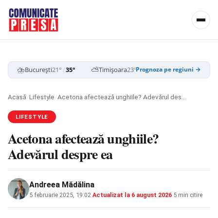
⛈️
⛅
☁️
București
21°
/
35°
Timișoara
23°
/
35°
Cluj-Napoca
19
Prognoza pe regiuni →
Acasă
/
Lifestyle
/
Acetona afectează unghiile? Adevărul despre ea
LIFESTYLE
Acetona afectează unghiile?
Adevărul despre ea
Andreea Mădălina
5 februarie 2025, 19:02
·
Actualizat la
6 august 2026
·
5 min citire