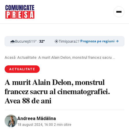
🌧️
☀️
☁️
București
19°
/
32°
Timișoara
21°
/
33°
Cluj-Napoca
16
Prognoza pe regiuni →
Acasă
/
Actualitate
/
A murit Alain Delon, monstrul francez sacru al cinematografiei. Avea 88 de ani
ACTUALITATE
A murit Alain Delon, monstrul
francez sacru al cinematografiei.
Avea 88 de ani
Andreea Mădălina
18 august 2024, 16:00
·
2 min citire