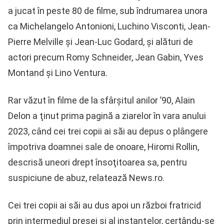
a jucat în peste 80 de filme, sub îndrumarea unora
ca Michelangelo Antonioni, Luchino Visconti, Jean-
Pierre Melville şi Jean-Luc Godard, şi alături de
actori precum Romy Schneider, Jean Gabin, Yves
Montand şi Lino Ventura.
Rar văzut în filme de la sfârşitul anilor ’90, Alain
Delon a ţinut prima pagină a ziarelor în vara anului
2023, când cei trei copii ai săi au depus o plângere
împotriva doamnei sale de onoare, Hiromi Rollin,
descrisă uneori drept însoţitoarea sa, pentru
suspiciune de abuz, relatează News.ro.
Cei trei copii ai săi au dus apoi un război fratricid
prin intermediul presei şi al instanţelor, certându-se