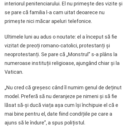
interiorul penitenciarului. El nu primește des vizite și
se pare că familia l-a cam uitat deoarece nu
primește nici măcar apeluri telefonice.
Ultimele luni au adus o noutate: el a început să fie
vizitat de preoți romano-catolici, protestanți și
neoprotestanți. Se pare că „Monstrul” s-a plâns la
numeroase instituții religioase, ajungând chiar și la
Vatican.
„Nu cred că greșesc când îl numim genul de deținut
model. Preferă să nu deranjeze pe nimeni și să fie
lăsat să-și ducă viața așa cum își închipuie el că e
mai bine pentru el, date fiind condițiile pe care a
ajuns să le îndure”, a spus polițistul.