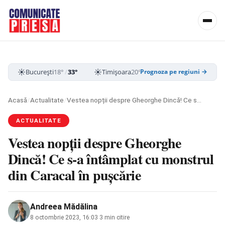
☀️
☀️
☀️
București
18°
/
33°
Timișoara
20°
/
35°
Cluj-Napoca
15
Prognoza pe regiuni →
Acasă
/
Actualitate
/
Vestea nopții despre Gheorghe Dincă! Ce s-a întâmplat cu monstrul din Caracal în pușcărie
ACTUALITATE
Vestea nopții despre Gheorghe
Dincă! Ce s-a întâmplat cu monstrul
din Caracal în pușcărie
Andreea Mădălina
8 octombrie 2023, 16:03
·
3 min citire