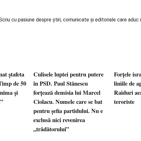
iu cu pasiune despre știri, comunicate și editoriale care aduc in
at ştafeta
Culisele luptei pentru putere
Forțele isr
Timp de 50
în PSD. Paul Stănescu
liniile de 
inima şi
forțează demisia lui Marcel
Raiduri aer
ă”
Ciolacu. Numele care se bat
teroriste
pentru șefia partidului. Nu e
exclusă nici revenirea
„trădătorului”