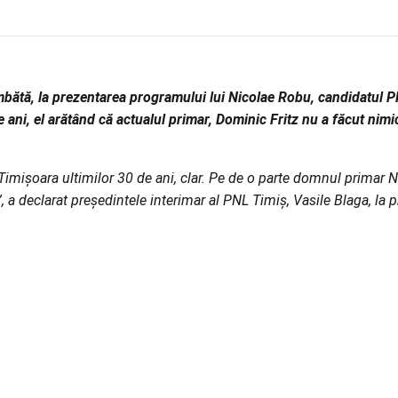
mbătă, la prezentarea programului lui Nicolae Robu, candidatul PN
de ani, el arătând că actualul primar, Dominic Fritz nu a făcut ni
in Timişoara ultimilor 30 de ani, clar. Pe de o parte domnul primar 
, a declarat preşedintele interimar al PNL Timiş, Vasile Blaga, la