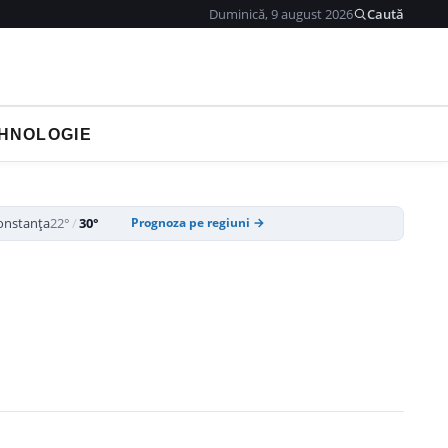
Duminică, 9 august 2026
Caută
HNOLOGIE
onstanța
22°
/
30°
Prognoza pe regiuni →