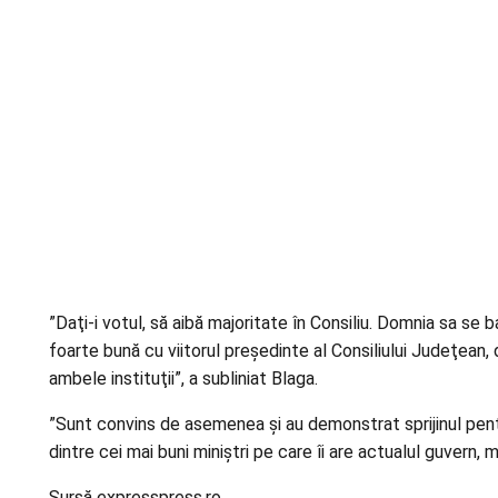
”Daţi-i votul, să aibă majoritate în Consiliu. Domnia sa se
foarte bună cu viitorul preşedinte al Consiliului Judeţean, 
ambele instituţii”, a subliniat Blaga.
”Sunt convins de asemenea şi au demonstrat sprijinul pentr
dintre cei mai buni miniştri pe care îi are actualul guvern, 
Sursă expresspress.ro