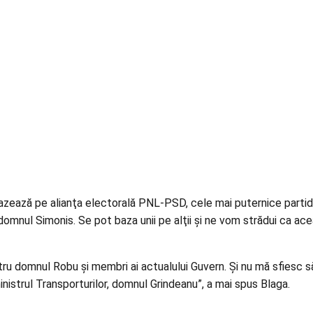
 bazează pe alianţa electorală PNL-PSD, cele mai puternice partide
domnul Simonis. Se pot baza unii pe alţii şi ne vom strădui ca ace
u domnul Robu şi membri ai actualului Guvern. Şi nu mă sfiesc să 
ministrul Transporturilor, domnul Grindeanu”, a mai spus Blaga.