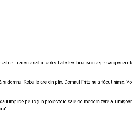
local cel mai ancorat în colectvitatea lui şi îşi începe campania 
 şi domnul Robu le are din plin. Domnul Fritz nu a făcut nimic. 
să îi implice pe toţi în proiectele sale de modernizare a Timişoa
ra”.