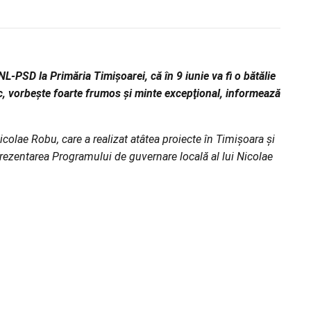
L-PSD la Primăria Timişoarei, că în 9 iunie va fi o bătălie
mic, vorbeşte foarte frumos şi minte excepţional, informează
Nicolae Robu, care a realizat atâtea proiecte în Timişoara şi
 prezentarea Programului de guvernare locală al lui Nicolae