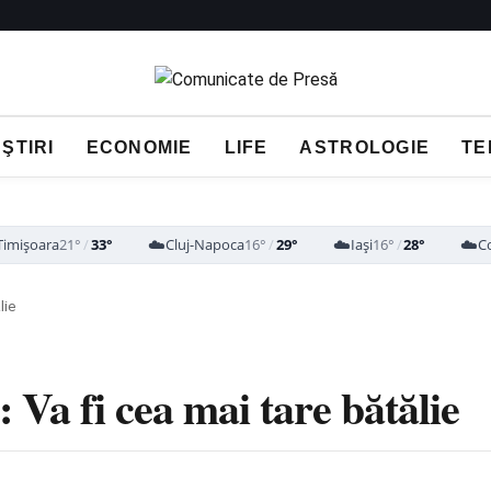
ŞTIRI
ECONOMIE
LIFE
ASTROLOGIE
TE
☁️
☁️
☁️
Timișoara
21°
/
33°
Cluj-Napoca
16°
/
29°
Iași
16°
/
28°
C
lie
: Va fi cea mai tare bătălie