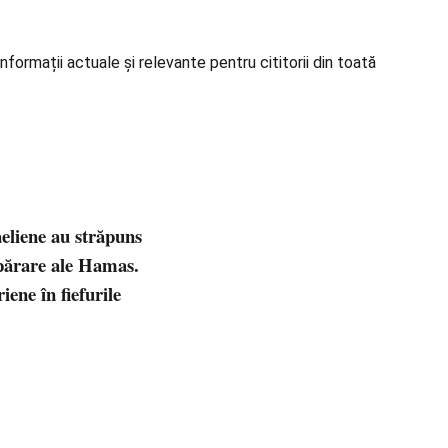
formații actuale și relevante pentru cititorii din toată
aeliene au străpuns
apărare ale Hamas.
iene în fiefurile