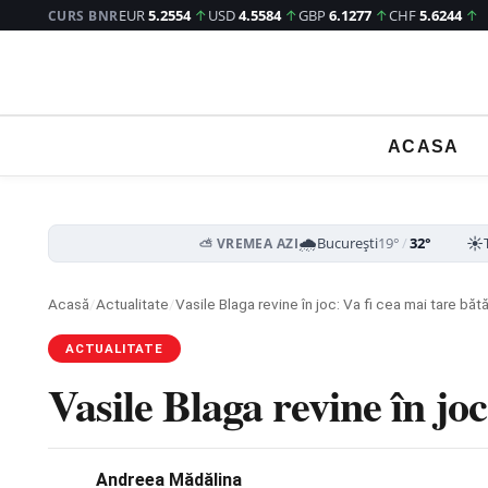
EUR
5.2554
↑
USD
4.5584
↑
GBP
6.1277
↑
CHF
5.6244
↑
CURS BNR
ACASA
🌧️
☀️
București
19°
/
32°
⛅ VREMEA AZI
Acasă
/
Actualitate
/
Vasile Blaga revine în joc: Va fi cea mai tare bătă
ACTUALITATE
Vasile Blaga revine în joc
Andreea Mădălina