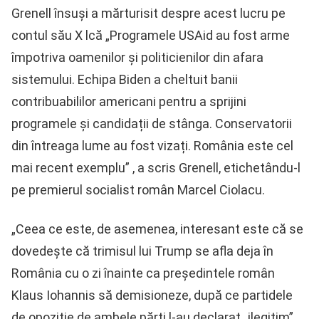
Grenell însuși a mărturisit despre acest lucru pe
contul său X lcă „Programele USAid au fost arme
împotriva oamenilor și politicienilor din afara
sistemului. Echipa Biden a cheltuit banii
contribuabililor americani pentru a sprijini
programele și candidații de stânga. Conservatorii
din întreaga lume au fost vizați. România este cel
mai recent exemplu” , a scris Grenell, etichetându-l
pe premierul socialist român Marcel Ciolacu.
„Ceea ce este, de asemenea, interesant este că se
dovedește că trimisul lui Trump se afla deja în
România cu o zi înainte ca președintele român
Klaus Iohannis să demisioneze, după ce partidele
de opoziție de ambele părți l-au declarat „ilegitim”.