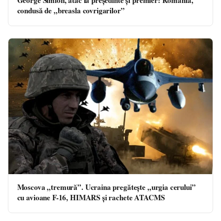
George Simion, atac la președinte și premier: România,
condusă de „breasla covrigarilor”
Moscova „tremură”. Ucraina pregătește „urgia cerului”
cu avioane F-16, HIMARS și rachete ATACMS