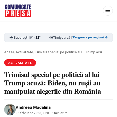
🌧️
☀️
☁️
București
19°
/
32°
Timișoara
21°
/
33°
Cluj-Napoca
16
Prognoza pe regiuni →
Acasă
/
Actualitate
/
Trimisul special pe politică al lui Trump acuză: Biden, nu rușii au manipulat alegerile din România
ACTUALITATE
Trimisul special pe politică al lui
Trump acuză: Biden, nu rușii au
manipulat alegerile din România
Andreea Mădălina
15 februarie 2025, 16:01
·
5 min citire