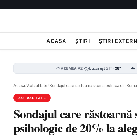
ACASA
ŞTIRI
ȘTIRI EXTER
⛈️
☁️
București
21°
/
38°
⛅ VREMEA AZI
Acasă
/
Actualitate
/
Sondajul care răstoarnă scena politică din Româ
ACTUALITATE
Sondajul care răstoarnă 
psihologic de 20% la ale