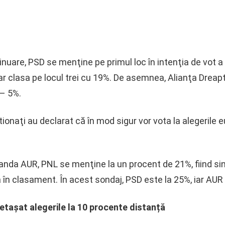
inuare, PSD se menţine pe primul loc în intenţia de vot 
s-ar clasa pe locul trei cu 19%. De asemnea, Alianţa Drea
– 5%.
onaţi au declarat că în mod sigur vor vota la alegerile e
manda AUR, PNL se menţine la un procent de 21%, fiind si
 în clasament. În acest sondaj, PSD este la 25%, iar AUR 
tașat alegerile la 10 procente distanță