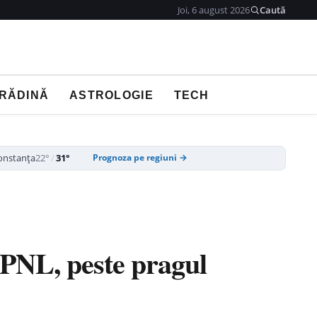
Joi, 6 august 2026
Caută
GRĂDINĂ
ASTROLOGIE
TECH
onstanța
22°
/
31°
Prognoza pe regiuni →
 PNL, peste pragul