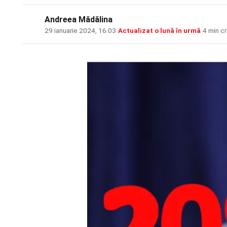
Andreea Mădălina
29 ianuarie 2024, 16:03
·
Actualizat
o lună în urmă
·
4 min ci