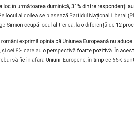
ea loc în următoarea duminică, 31% dintre respondenți au 
e locul al doilea se plasează Partidul Național Liberal (P
e Simion ocupă locul al treilea, la o diferență de 12 pro
i români exprimă opinia că Uniunea Europeană nu aduce b
, și cei 8% care au o perspectivă foarte pozitivă. În ace
ebui să fie în afara Uniunii Europene, în timp ce 65% sunt s