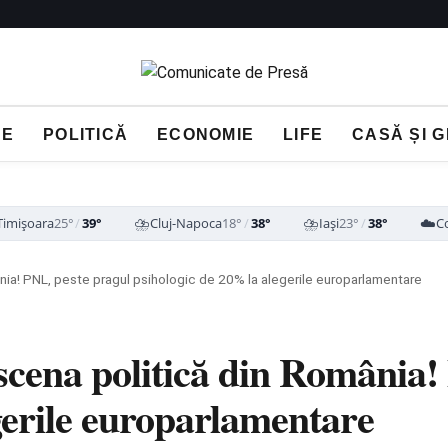
NE
POLITICĂ
ECONOMIE
LIFE
CASĂ ȘI 
⛈️
⛈️
☁️
Timișoara
25°
/
39°
Cluj-Napoca
18°
/
38°
Iași
23°
/
38°
C
nia! PNL, peste pragul psihologic de 20% la alegerile europarlamentare
scena politică din România!
gerile europarlamentare