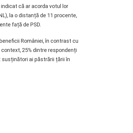
indicat că ar acorda votul lor
NL), la o distanță de 11 procente,
cente față de PSD.
eneficii României, în contrast cu
st context, 25% dintre respondenți
usținători ai păstrării țării în