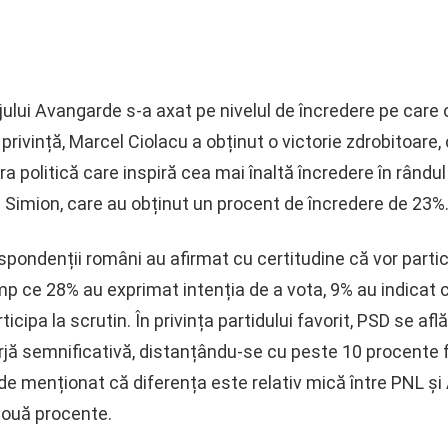
jului Avangarde s-a axat pe nivelul de încredere pe care 
 privință, Marcel Ciolacu a obținut o victorie zdrobitoare
ra politică care inspiră cea mai înaltă încredere în rându
Simion, care au obținut un procent de încredere de 23%
espondenții români au afirmat cu certitudine că vor parti
mp ce 28% au exprimat intenția de a vota, 9% au indicat c
icipa la scrutin. În privința partidului favorit, PSD se af
jă semnificativă, distanțându-se cu peste 10 procente f
de menționat că diferența este relativ mică între PNL și 
 două procente.