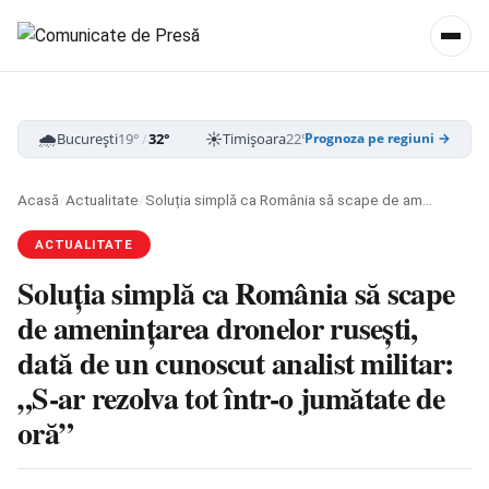
🌧️
☀️
☁️
București
19°
/
32°
Timișoara
22°
/
33°
Cluj-Napoca
16
Prognoza pe regiuni →
Acasă
/
Actualitate
/
Soluția simplă ca România să scape de amenințarea dronelor rusești, dată de un cunoscut analist militar: „S-ar rezolva tot într-o jumătate de oră”
ACTUALITATE
Soluția simplă ca România să scape
de amenințarea dronelor rusești,
dată de un cunoscut analist militar:
„S-ar rezolva tot într-o jumătate de
oră”