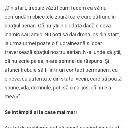
„Din start, trebuie văzut cum facem ca să nu
confundăm obiectele zburătoare care pătrund în
spațiul aerian. Că nu știi niciodată dacă e ceva
inamic sau amic. Nu poți să dai drona jos din start,
la urma urmei poate o fi ucraineană și doar
traversează spațiul nostru aerian. N-ai unde să știi,
că nu scrie pe ea, n-are semnal de răspuns. Și
atunci trebuie să fii într-un contact permanent cu
cineva, cu autoritate din statul vecin, care să poată
spune, «da, domnule, poți să o dai jos, că nu e a
mea.»”
Se întâmplă și la case mai mari
Astfel de probleme pot să apară oricând, iar situații