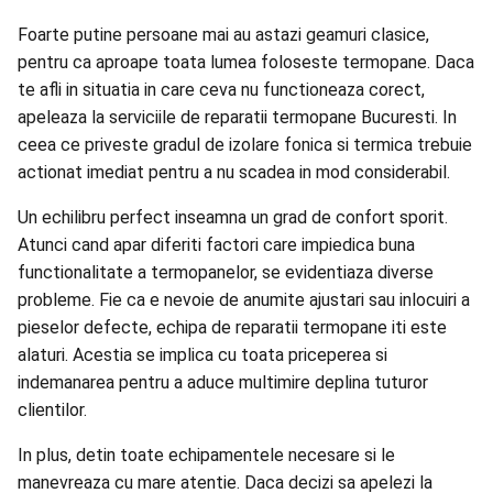
Foarte putine persoane mai au astazi geamuri clasice,
pentru ca aproape toata lumea foloseste termopane. Daca
te afli in situatia in care ceva nu functioneaza corect,
apeleaza la
serviciile de reparatii termopane Bucuresti
. In
ceea ce priveste gradul de izolare fonica si termica trebuie
actionat imediat pentru a nu scadea in mod considerabil.
Un echilibru perfect inseamna un grad de confort sporit.
Atunci cand apar diferiti factori care impiedica buna
functionalitate a termopanelor, se evidentiaza diverse
probleme. Fie ca e nevoie de anumite ajustari sau inlocuiri a
pieselor defecte, echipa de
reparatii termopane
iti este
alaturi. Acestia se implica cu toata priceperea si
indemanarea pentru a aduce multimire deplina tuturor
clientilor.
In plus, detin toate echipamentele necesare si le
manevreaza cu mare atentie. Daca decizi sa apelezi la