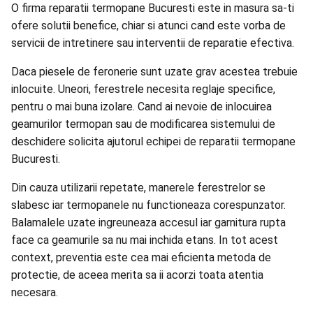
O firma reparatii termopane Bucuresti este in masura sa-ti
ofere solutii benefice, chiar si atunci cand este vorba de
servicii de intretinere sau interventii de reparatie efectiva.
Daca piesele de feronerie sunt uzate grav acestea trebuie
inlocuite. Uneori, ferestrele necesita reglaje specifice,
pentru o mai buna izolare. Cand ai nevoie de inlocuirea
geamurilor termopan sau de modificarea sistemului de
deschidere
solicita ajutorul echipei de reparatii termopane
Bucuresti
.
Din cauza utilizarii repetate, manerele ferestrelor se
slabesc iar termopanele nu functioneaza corespunzator.
Balamalele uzate ingreuneaza accesul iar garnitura rupta
face ca geamurile sa nu mai inchida etans. In tot acest
context, preventia este cea mai eficienta metoda de
protectie, de aceea merita sa ii acorzi toata atentia
necesara.