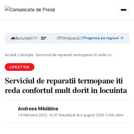
🌧️
⛅
☁️
București
19°
/
32°
Timișoara
23°
/
34°
Cluj-Napoca
16
Prognoza pe regiuni →
Acasă
/
Lifestyle
/
Serviciul de reparatii termopane iti reda confortul mult dorit in locuinta
LIFESTYLE
Serviciul de reparatii termopane iti
reda confortul mult dorit in locuinta
Andreea Mădălina
14 februarie 2022, 16:37
·
Actualizat la
6 august 2026
·
3 min citire