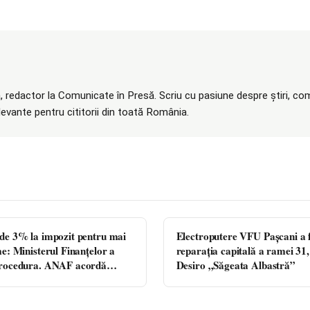
 redactor la Comunicate în Presă. Scriu cu pasiune despre știri, com
elevante pentru cititorii din toată România.
de 3% la impozit pentru mai
Electroputere VFU Pașcani a f
e: Ministerul Finanțelor a
reparația capitală a ramei 31
procedura. ANAF acordă
Desiro „Săgeata Albastră”
onificația