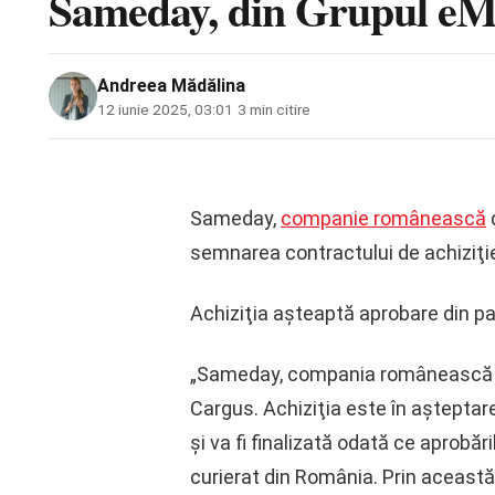
Sameday, din Grupul eMA
Andreea Mădălina
12 iunie 2025, 03:01
·
3 min citire
Sameday,
companie românească
d
semnarea contractului de achiziţie
Achiziţia aşteaptă aprobare din part
„Sameday, compania românească de 
Cargus. Achiziţia este în aşteptarea
şi va fi finalizată odată ce aprobă
curierat din România. Prin aceast