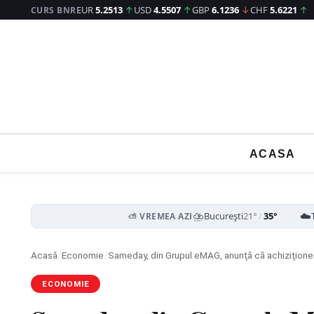
EUR
5.2513
↑
USD
4.5507
↑
GBP
6.1236
↓
CHF
5.6221
↑
CURS BNR
ACASA
⛈️
☁️
București
21°
/
35°
⛅ VREMEA AZI
Acasă
/
Economie
/
Sameday, din Grupul eMAG, anunţă că achiziţion
ECONOMIE