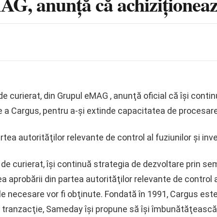
G, anunţă că achiziţionea
e curierat, din Grupul eMAG , anunţă oficial că îşi conti
 a Cargus, pentru a-şi extinde capacitatea de procesare ş
ea autorităţilor relevante de control al fuziunilor şi inves
curierat, îşi continuă strategia de dezvoltare prin sem
 aprobării din partea autorităţilor relevante de control al 
rile necesare vor fi obţinute. Fondată în 1991, Cargus es
ă tranzacţie, Sameday îşi propune să îşi îmbunătăţească