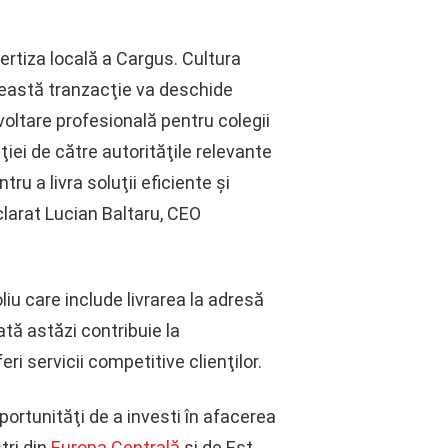
ertiza locală a Cargus. Cultura
ceastă tranzacţie va deschide
zvoltare profesională pentru colegii
ţiei de către autorităţile relevante
tru a livra soluţii eficiente şi
eclarat Lucian Baltaru, CEO
liu care include livrarea la adresă
ată astăzi contribuie la
eri servicii competitive clienţilor.
rtunităţi de a investi în afacerea
tri din
Europa Centrală
şi de Est.