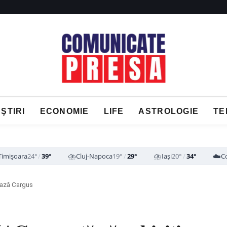
ŞTIRI
ECONOMIE
LIFE
ASTROLOGIE
TE
⛈️
⛈️
☁️
Timișoara
24°
/
39°
Cluj-Napoca
19°
/
29°
Iași
20°
/
34°
C
ează Cargus