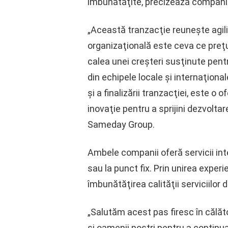
îmbunătăţite, precizează companii
„Această tranzacţie reuneşte agili
organizaţională este ceva ce preţu
calea unei creşteri susţinute pentr
din echipele locale şi internaţional
şi a finalizării tranzacţiei, este o 
inovaţie pentru a sprijini dezvoltar
Sameday Group.
Ambele companii oferă servicii inte
sau la punct fix. Prin unirea exper
îmbunătăţirea calităţii serviciilor d
„Salutăm acest pas firesc în călă
şi oamenii noştri pentru a continua