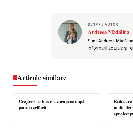
DESPRE AUTOR
Andreea Mădălina
Sunt Andreea Mădălina,
informații actuale și r
Articole similare
Creştere pe bursele europene după
Reducere 
pauza tarifară
multe firm
aprobat 
automat b