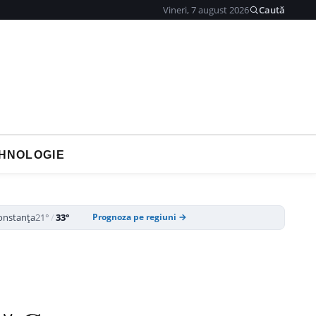
Vineri, 7 august 2026
Caută
HNOLOGIE
onstanța
21°
/
33°
Prognoza pe regiuni →