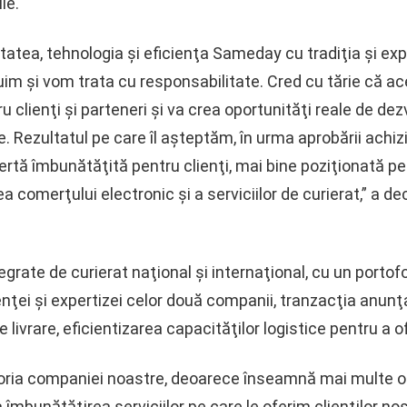
le.
tatea, tehnologia şi eficienţa Sameday cu tradiţia şi exp
im şi vom trata cu responsabilitate. Cred cu tărie că a
u clienţi şi parteneri şi va crea oportunităţi reale de de
e. Rezultatul pe care îl aşteptăm, în urma aprobării achizi
ofertă îmbunătăţită pentru clienţi, mai bine poziţionată pen
ea comerţului electronic şi a serviciilor de curierat,” a d
grate de curierat naţional şi internaţional, cu un portofo
ienţei şi expertizei celor două companii, tranzacţia anunţ
e livrare, eficientizarea capacităţilor logistice pentru a of
toria companiei noastre, deoarece înseamnă mai multe opo
 îmbunătăţirea serviciilor pe care le oferim clienţilor noş