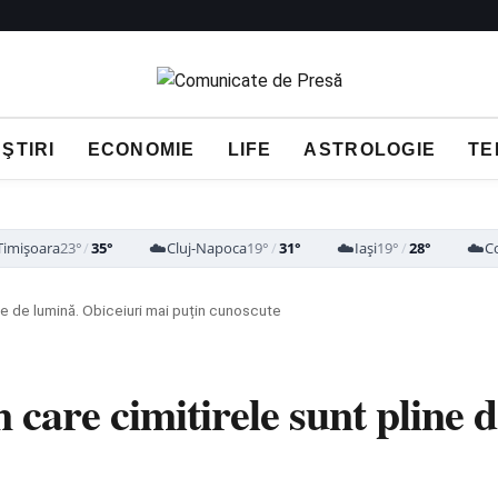
ŞTIRI
ECONOMIE
LIFE
ASTROLOGIE
TE
☁️
☁️
☁️
Timișoara
23°
/
35°
Cluj-Napoca
19°
/
31°
Iași
19°
/
28°
C
ine de lumină. Obiceiuri mai puțin cunoscute
 care cimitirele sunt pline 