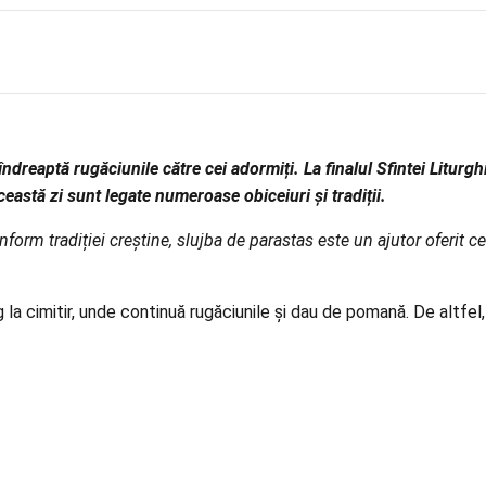
dreaptă rugăciunile către cei adormiți. La finalul Sfintei Liturghii
eastă zi sunt legate numeroase obiceiuri și tradiții.
form tradiției creștine, slujba de parastas este un ajutor oferit ce
g la cimitir, unde continuă rugăciunile și dau de pomană. De altfel