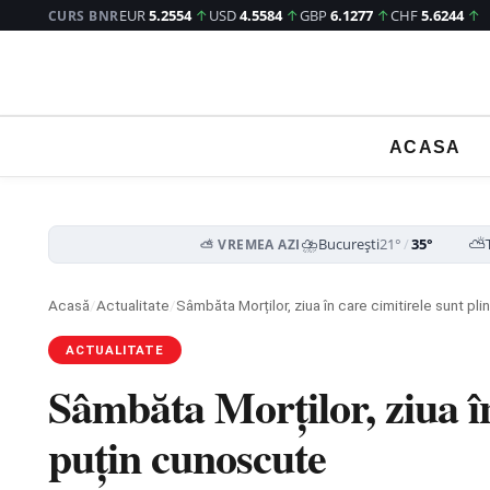
EUR
5.2554
↑
USD
4.5584
↑
GBP
6.1277
↑
CHF
5.6244
↑
CURS BNR
ACASA
⛈️
⛅
București
21°
/
35°
⛅ VREMEA AZI
Acasă
/
Actualitate
/
Sâmbăta Morților, ziua în care cimitirele sunt pl
ACTUALITATE
Sâmbăta Morților, ziua în
puțin cunoscute