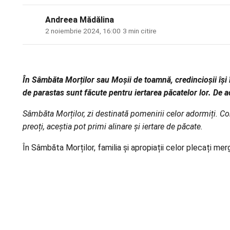
Andreea Mădălina
2 noiembrie 2024, 16:00
·
3 min citire
În Sâmbăta Morților sau Moșii de toamnă, credincioșii își în
de parastas sunt făcute pentru iertarea păcatelor lor. De ac
Sâmbăta Morților, zi destinată pomenirii celor adormiți. Con
preoți, aceștia pot primi alinare și iertare de păcate.
În Sâmbăta Morților, familia și apropiații celor plecați mer