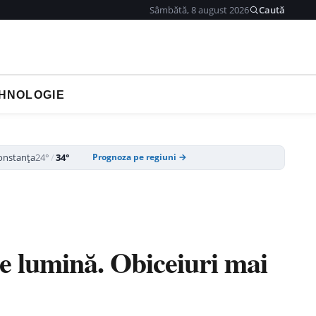
Sâmbătă, 8 august 2026
Caută
HNOLOGIE
onstanța
24°
/
34°
Prognoza pe regiuni →
de lumină. Obiceiuri mai