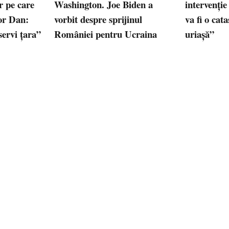
or pe care
Washington. Joe Biden a
intervenție
șor Dan:
vorbit despre sprijinul
va fi o cat
servi țara”
României pentru Ucraina
uriașă”