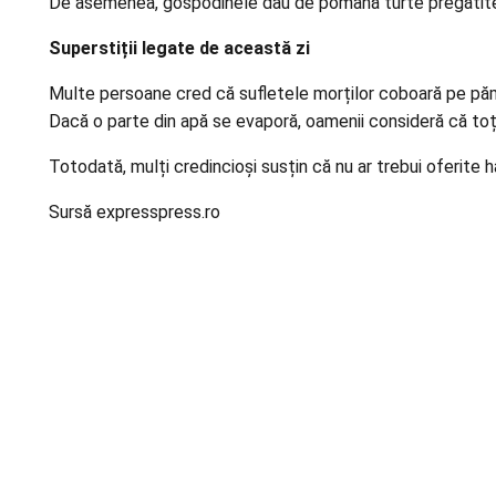
De asemenea, gospodinele dau de pomană turte pregătite cu
Superstiții legate de această zi
Multe persoane cred că sufletele morților coboară pe pămân
Dacă o parte din apă se evaporă, oamenii consideră că toți c
Totodată, mulți credincioși susțin că nu ar trebui oferite
Sursă expresspress.ro