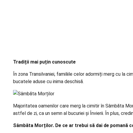
Tradiții mai puțin cunoscute
În zona Transilvaniei, familiile celor adormiți merg cu la c
bucatele aduse cu inima deschisă.
Majoritatea oamenilor care merg la cimitir în Sâmbăta Morț
astfel de zi, ca un semn al bucuriei și Învierii. În plus, credi
Sâmbăta Morților. De ce ar trebui să dai de pomană c