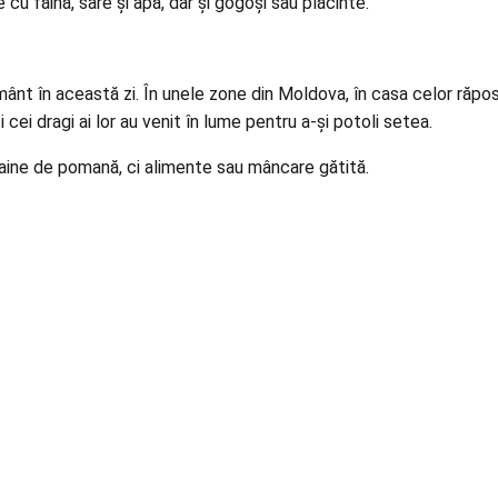
 făină, sare și apă, dar și gogoși sau plăcinte.
t în această zi. În unele zone din Moldova, în casa celor răposaț
ei dragi ai lor au venit în lume pentru a-și potoli setea.
 haine de pomană, ci alimente sau mâncare gătită.