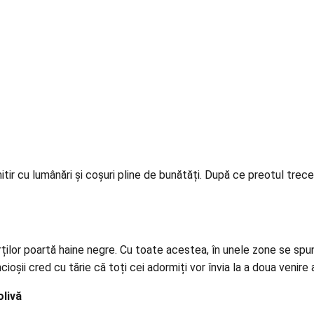
imitir cu lumânări și coșuri pline de bunătăți. După ce preotul tr
ilor poartă haine negre. Cu toate acestea, în unele zone se spune
ncioșii cred cu tărie că toți cei adormiți vor învia la a doua venire a
olivă