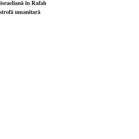
 israeliană în Rafah
astrofă umanitară