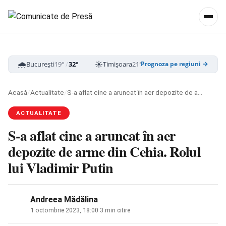
🌧️
☀️
☁️
București
19°
/
32°
Timișoara
21°
/
33°
Cluj-Napoca
16
Prognoza pe regiuni →
Acasă
/
Actualitate
/
S-a aflat cine a aruncat în aer depozite de arme din Cehia. Rolul lui Vladimir Putin
ACTUALITATE
S-a aflat cine a aruncat în aer
depozite de arme din Cehia. Rolul
lui Vladimir Putin
Andreea Mădălina
1 octombrie 2023, 18:00
·
3 min citire