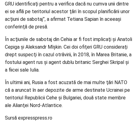
GRU identificaţi pentru a verifica dacă nu cumva unii dintre
ei se află pe teritoriul acestor ţări în scopul planificării unor
acţiuni de sabotaj”, a afirmat Tetiana Sapian în aceeaşi
conferinţă de presă.
În acţiunile de sabotaj din Cehia ar fi fost implicaţi şi Anatoli
Cepiga şi Aleksandr Mîşkin. Cei doi ofiţeri GRU consideraţi
drept suspecţi în cazul otrăvirii, în 2018, în Marea Britanie, a
fostului agent rus şi agent dublu britanic Serghei Skripal şi
a fiicei sale Iulia.
În ultimii ani, Rusia a fost acuzată de mai multe ţări NATO
că a aruncat în aer depozite de arme destinate Ucrainei pe
teritoriul Republicii Cehe şi Bulgariei, două state membre
ale Alianţei Nord-Atlantice.
Sursă expresspress.ro