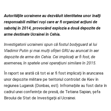
Autorităţile ucrainene au dezvăluit identitatea unor înalţi
responsabili militari ruşi care ar fi organizat acţiuni de
sabotaj în 2014, provocând explozia a două depozite de
arme destinate Ucrainei în Cehia.
Investigatorii ucraineni spun că fostul bodyguard al lui
Vladimir Putin și mai mulți ofițeri GRU au aruncat în aer
depozite de arme din Cehia. Cei implicaţi ar fi fost, de
asemenea, în spatele unei operaţiuni similare în 2015.
În raport se arată că tot ei ar fi fost implicaţi în aruncarea
unor depozite militare pe teritoriul controlat de Kiev în
regiunea Lugansk (Donbas, est). Infromaţiile au fost date în
cadrul unei conferinţe de presă, de Tetiana Sapian, şefa
Biroului de Stat de Investigaţii al Ucrainei.