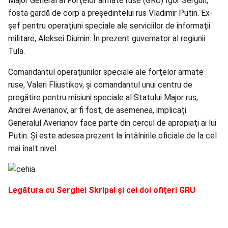
Major General al Forţelor armate ruse (GRU) Igor Sergun,
fosta gardă de corp a preşedintelui rus Vladimir Putin. Ex-
şef pentru operaţiuni speciale ale serviciilor de informaţii
militare, Aleksei Diumin. În prezent guvernator al regiunii
Tula.
Comandantul operaţiunilor speciale ale forţelor armate
ruse, Valeri Fliustikov, şi comandantul unui centru de
pregătire pentru misiuni speciale al Statului Major rus,
Andrei Averianov, ar fi fost, de asemenea, implicaţi.
Generalul Averianov face parte din cercul de apropiaţi ai lui
Putin. Şi este adesea prezent la întâlnirile oficiale de la cel
mai înalt nivel.
Legătura cu Serghei Skripal şi cei doi ofiţeri GRU