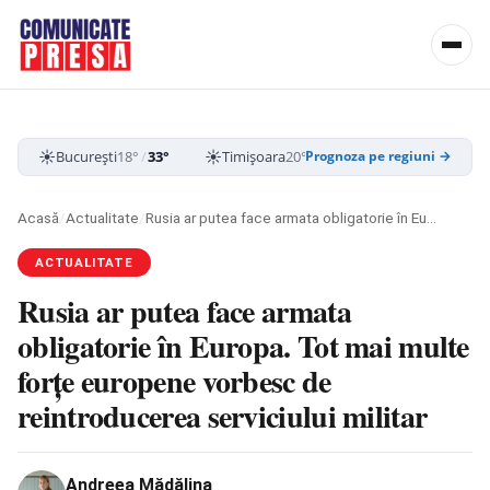
☀️
☀️
☀️
București
18°
/
33°
Timișoara
20°
/
35°
Cluj-Napoca
15
Prognoza pe regiuni →
Acasă
/
Actualitate
/
Rusia ar putea face armata obligatorie în Europa. Tot mai multe forțe europene vorbesc de reintroducerea serviciului militar
ACTUALITATE
Rusia ar putea face armata
obligatorie în Europa. Tot mai multe
forțe europene vorbesc de
reintroducerea serviciului militar
Andreea Mădălina