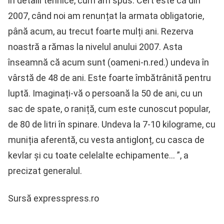
în detalii tehnice, cum am spus. Cert este că din
2007, când noi am renunțat la armata obligatorie,
până acum, au trecut foarte mulți ani. Rezerva
noastră a rămas la nivelul anului 2007. Asta
înseamnă că acum sunt (oameni-n.red.) undeva în
vârstă de 48 de ani. Este foarte îmbătrânită pentru
luptă. Imaginați-vă o persoană la 50 de ani, cu un
sac de spate, o raniță, cum este cunoscut popular,
de 80 de litri în spinare. Undeva la 7-10 kilograme, cu
muniția aferentă, cu vesta antiglonț, cu casca de
kevlar și cu toate celelalte echipamente… ”, a
precizat generalul.
Sursă expresspress.ro