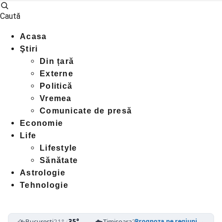
Caută
Acasa
Ştiri
Din țară
Externe
Politică
Vremea
Comunicate de presă
Economie
Life
Lifestyle
Sănătate
Astrologie
Tehnologie
⛈️
☁️
⛈️
București
21°
/
35°
Timișoara
25°
/
39°
Cluj-Napoca
1
Prognoza pe regiuni →