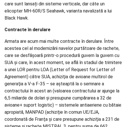
care sunt lansați din sisteme verticale, dar câte un
elicopter MH-60R/S Seahawk, varianta navalizată a lui
Black Hawk.
Contracte în derulare
Armata are acum mai multe contracte în derulare. Între
acestea cel al modernizării navelor purtătoare de rachete,
care se desfăşoară printr-o procedură guvern la guvern cu
SUA şi care, în acest moment, se află în stadiul de trimitere
a unei LOR pentru LOA (Letter of Request for Letter of
Agreement) către SUA, achiziţia de avioane multirol de
generaţia a V-a F-35 – se aşteaptă la o semnare a
contractului în acest an (valoarea contractului ar ajunge la
6,5 miliarde de dolari şi presupune cumpărarea a 32 de
avioane+ suport logistic) – sistemele antiaeriene cu bătaie
apropiată, MANPAD (achiziţie în comun UE/EJA,
coordonată de Franţa şi care presupune achiziţia a 231 de
sisteme şi rachete MISTRAL 3, pentru suma de 662