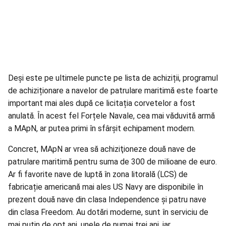
Deși este pe ultimele puncte pe lista de achiziții, programul
de achiziționare a navelor de patrulare maritimă este foarte
important mai ales după ce licitația corvetelor a fost
anulată. În acest fel Forțele Navale, cea mai văduvită armă
a MApN, ar putea primi în sfârșit echipament modern.
Concret, MApN ar vrea să achiziţioneze două nave de
patrulare maritimă pentru suma de 300 de milioane de euro.
Ar fi favorite nave de luptă în zona litorală (LCS) de
fabricație americană mai ales US Navy are disponibile în
prezent două nave din clasa Independence și patru nave
din clasa Freedom. Au dotări moderne, sunt în serviciu de
mai puțin de opt ani, unele de numai trei ani, iar