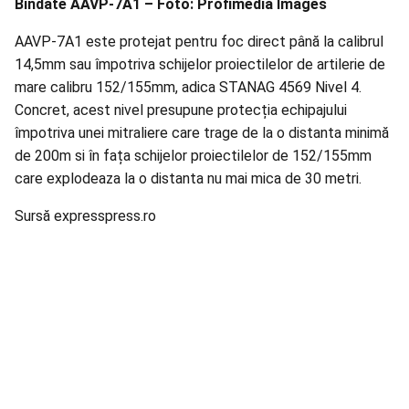
Bindate AAVP-7A1 – Foto: Profimedia Images
AAVP-7A1 este protejat pentru foc direct până la calibrul
14,5mm sau împotriva schijelor proiectilelor de artilerie de
mare calibru 152/155mm, adica STANAG 4569 Nivel 4.
Concret, acest nivel presupune protecția echipajului
împotriva unei mitraliere care trage de la o distanta minimă
de 200m si în fața schijelor proiectilelor de 152/155mm
care explodeaza la o distanta nu mai mica de 30 metri.
Sursă expresspress.ro