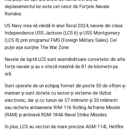
deplasamentul lor este cel cerut de Forțele Navale
Române.
US Navy vrea să vândă în anul fiscal 2024, navele din clasa
Independence USS Jackson (LCS 6) și USS Montgomery
(LCS 8) prin programul FMS (Foreign Military Sales). Cel
puțin așa susține The War Zone.
Navele de luptă LCS sunt asemănătoare corvetelor din alte
forțe navale și au o viteză maximă de 81 de kilometri pe
oră.
Sunt operate de un echipaj format din peste 50 de ofițeri și
marinari și sunt dotate cu sezori și sisteme de război
electronic, dar și cu tunuri de 57 milimetri și 30 milimetri
sau rachete antiaeriene RIM-116 Rolling Airframe Missile
(RAM) și antinavă RGM-184A Naval Strike Missiles.
În plus, LCS au vectori de mare precizie AGM-114L Hellfire