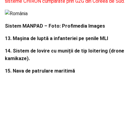
sisteme CHIRON cumpărate prin G2G din Coreea de Sud.
Sistem MANPAD – Foto: Profimedia Images
13. Mașina de luptă a infanteriei pe șenile MLI
14. Sistem de lovire cu muniții de tip loitering (drone
kamikaze).
15. Nava de patrulare maritimă