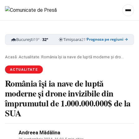
🌧️
☀️
☁️
București
19°
/
32°
Timișoara
21°
/
33°
Cluj-Napoca
16
Prognoza pe regiuni →
Acasă
/
Actualitate
/
România își ia nave de luptă moderne și drone invizibile din împrumutul de 1.000.000.000$ de la SUA
ACTUALITATE
România își ia nave de luptă
moderne și drone invizibile din
împrumutul de 1.000.000.000$ de la
SUA
Andreea Mădălina