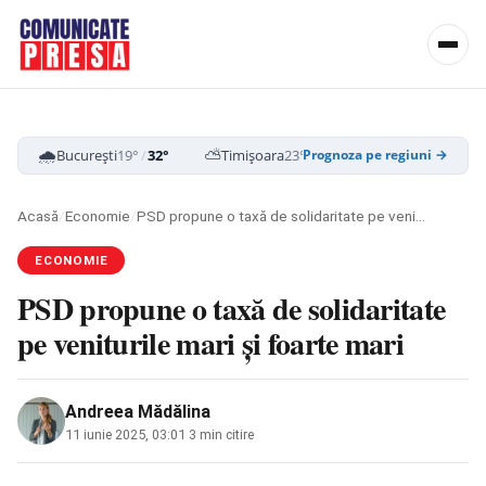
🌧️
⛅
☁️
București
19°
/
32°
Timișoara
23°
/
34°
Cluj-Napoca
16
Prognoza pe regiuni →
Acasă
/
Economie
/
PSD propune o taxă de solidaritate pe veniturile mari şi foarte mari
ECONOMIE
PSD propune o taxă de solidaritate
pe veniturile mari şi foarte mari
Andreea Mădălina
11 iunie 2025, 03:01
·
3 min citire