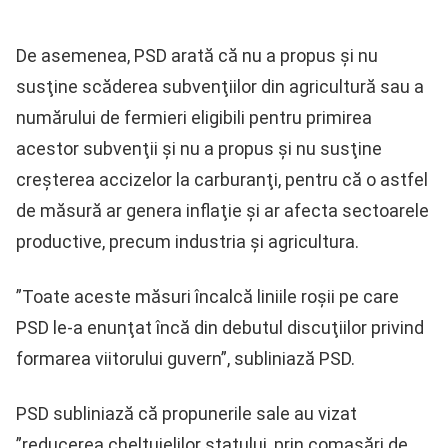
De asemenea, PSD arată că nu a propus şi nu
susţine scăderea subvenţiilor din agricultură sau a
numărului de fermieri eligibili pentru primirea
acestor subvenţii şi nu a propus şi nu susţine
creşterea accizelor la carburanţi, pentru că o astfel
de măsură ar genera inflaţie şi ar afecta sectoarele
productive, precum industria şi agricultura.
”Toate aceste măsuri încalcă liniile roşii pe care
PSD le-a enunţat încă din debutul discuţiilor privind
formarea viitorului guvern”, subliniază PSD.
PSD subliniază că propunerile sale au vizat
”reducerea cheltuielilor statului, prin comasări de