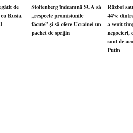
egătit de
Stoltenberg îndeamnă SUA să
Război sau
 cu Rusia.
„respecte promisiunile
44% dintre
l
făcute” şi să ofere Ucrainei un
a venit tim
pachet de sprijin
negocieri, 
sunt de aco
Putin