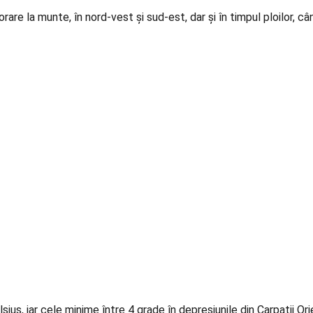
are la munte, în nord-vest și sud-est, dar și în timpul ploilor, cân
us, iar cele minime între 4 grade în depresiunile din Carpații Ori