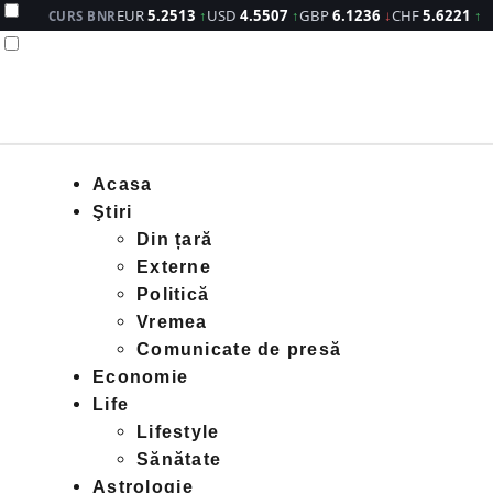
EUR
5.2513
↑
USD
4.5507
↑
GBP
6.1236
↓
CHF
5.6221
↑
CURS BNR
Acasa
Ştiri
Din țară
Externe
Politică
Vremea
Comunicate de presă
Economie
Life
Lifestyle
Sănătate
Astrologie