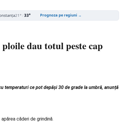
onstanța
21°
/
33°
Prognoza pe regiuni →
ploile dau totul peste cap
cu temperaturi ce pot depăși 30 de grade la umbră, anunță
t apărea căderi de grindină.