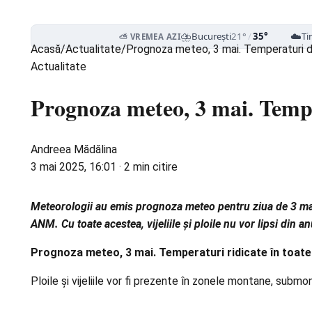
⛈️
☁️
București
21°
/
35°
Ti
⛅ VREMEA AZI
Acasă
/
Actualitate
/
Prognoza meteo, 3 mai. Temperaturi de 
Actualitate
Prognoza meteo, 3 mai. Temper
Andreea Mădălina
3 mai 2025, 16:01
·
2 min citire
Meteorologii au emis prognoza meteo pentru ziua de 3 mai.
ANM. Cu toate acestea, vijeliile și ploile nu vor lipsi din a
Prognoza meteo, 3 mai. Temperaturi ridicate în toate
Ploile și vijeliile vor fi prezente în zonele montane, submon