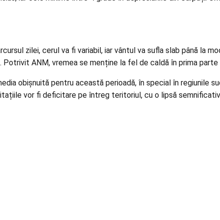
rsul zilei, cerul va fi variabil, iar vântul va sufla slab până l
s. Potrivit ANM, vremea se menține la fel de caldă în prima parte a
dia obişnuită pentru această perioadă, în special în regiunile sudic
țiile vor fi deficitare pe întreg teritoriul, cu o lipsă semnificat