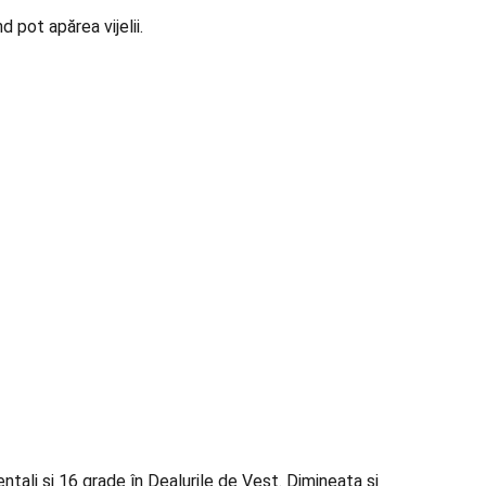
d pot apărea vijelii.
entali și 16 grade în Dealurile de Vest. Dimineața și