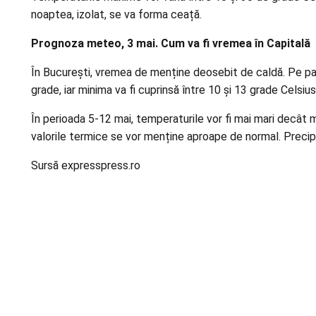
noaptea, izolat, se va forma ceață.
Prognoza meteo, 3 mai. Cum va fi vremea în Capitală
În București, vremea de menține deosebit de caldă. Pe parcu
grade, iar minima va fi cuprinsă între 10 și 13 grade Celsiu
În perioada 5-12 mai, temperaturile vor fi mai mari decât me
valorile termice se vor menține aproape de normal. Precipita
Sursă expresspress.ro