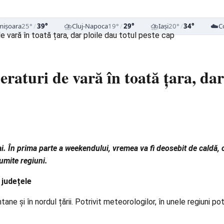
⛈️
⛈️
☁️
mișoara
25°
/
39°
Cluj-Napoca
19°
/
29°
Iași
20°
/
34°
C
vară în toată țara, dar ploile dau totul peste cap
aturi de vară în toată țara, dar 
 În prima parte a weekendului, vremea va fi deosebit de caldă, 
numite regiuni.
 județele
tane și în nordul țării. Potrivit meteorologilor, în unele regiuni po