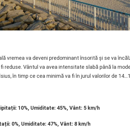
lă vremea va deveni predominant însorită și se va încălzi.
or fi reduse. Vântul va avea intensitate slabă până la 
ius, în timp ce cea minimă va fi în jurul valorilor de 14…
ipitații: 10%, Umiditate: 45%, Vânt: 5 km/h
tații: 0%, Umiditate: 47%, Vânt: 8 km/h