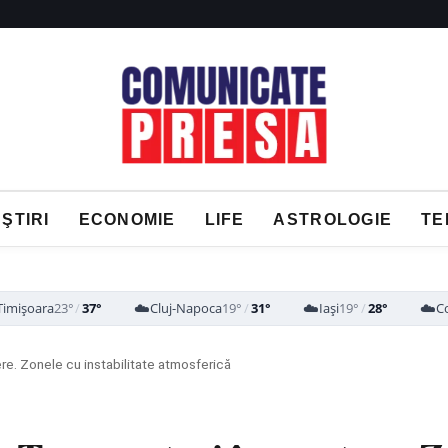
ŞTIRI
ECONOMIE
LIFE
ASTROLOGIE
TE
☁️
☁️
☁️
Timișoara
23°
/
37°
Cluj-Napoca
19°
/
31°
Iași
19°
/
28°
C
re. Zonele cu instabilitate atmosferică