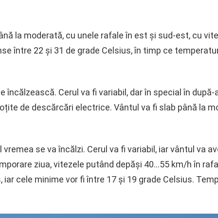
nă la moderată, cu unele rafale în est și sud-est, cu vite
e între 22 și 31 de grade Celsius, în timp ce temperaturi
ncălzească. Cerul va fi variabil, dar în special în după-am
oțite de descărcări electrice. Vântul va fi slab până la m
 vremea se va încălzi. Cerul va fi variabil, iar vântul va 
emporare ziua, vitezele putând depăși 40…55 km/h în rafa
, iar cele minime vor fi între 17 și 19 grade Celsius. Tem