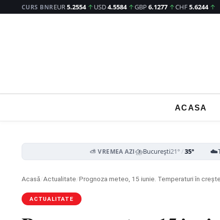
EUR
5.2554
↑
USD
4.5584
↑
GBP
6.1277
↑
CHF
5.6244
↑
CURS BNR
ACASA
⛈️
☁️
București
21°
/
35°
⛅ VREMEA AZI
Acasă
/
Actualitate
/
Prognoza meteo, 15 iunie. Temperaturi în crește
ACTUALITATE