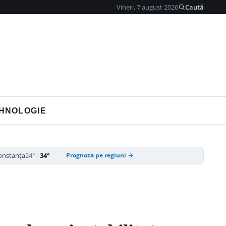
Vineri, 7 august 2026
Caută
HNOLOGIE
onstanța
24°
/
34°
Prognoza pe regiuni →