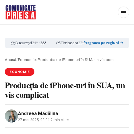
⛈️
⛅
☁️
București
21°
/
35°
Timișoara
23°
/
37°
Cluj-Napoca
19
Prognoza pe regiuni →
Acasă
/
Economie
/
Producţia de iPhone-uri în SUA, un vis complicat
ECONOMIE
Producţia de iPhone-uri în SUA, un
vis complicat
Andreea Mădălina
27 mai 2025, 03:01
·
2 min citire