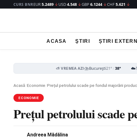
EUR
5.2489
↓
USD
4.548
↓
GBP
6.1244
↓
CHF
5.621
↓
CURS BNR
ACASA
ŞTIRI
ȘTIRI EXTER
⛈️
☁️
București
21°
/
38°
⛅ VREMEA AZI
Acasă
/
Economie
/
Prețul petrolului scade pe fondul majorării produ
ECONOMIE
Prețul petrolului scade 
Andreea Mădălina