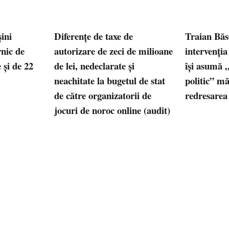
ini
Diferențe de taxe de
Traian Băs
rnic de
autorizare de zeci de milioane
intervenți
 și de 22
de lei, nedeclarate și
își asumă „
neachitate la bugetul de stat
politic” mă
de către organizatorii de
redresare
jocuri de noroc online (audit)