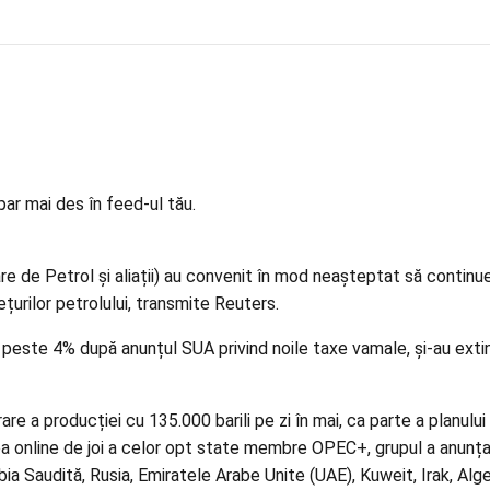
par mai des în feed-ul tău.
de Petrol și aliații) au convenit în mod neașteptat să continue c
rețurilor petrolului, transmite Reuters.
 de peste 4% după anunțul SUA privind
noile taxe
vamale, și-au exti
 a producției cu 135.000 barili pe zi în mai, ca parte a planului
irea online de joi a celor opt state membre OPEC+, grupul a anunța
ia Saudită, Rusia, Emiratele Arabe Unite (UAE), Kuweit, Irak, Alg