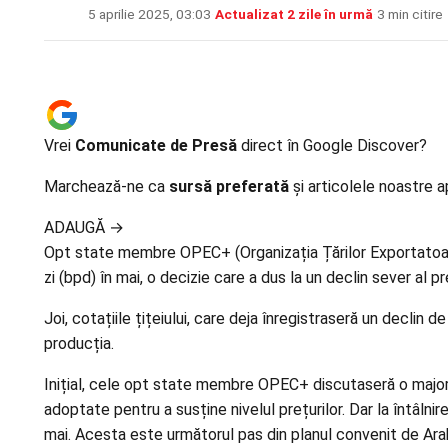
5 aprilie 2025, 03:03
·
Actualizat
2 zile în urmă
·
3 min citire
Vrei
Comunicate de Presă
direct în Google Discover?
Marchează-ne ca
sursă preferată
și articolele noastre a
ADAUGĂ
→
Opt state membre OPEC+ (Organizația Țărilor Exportatoare 
zi (bpd) în mai, o decizie care a dus la un declin sever al p
Joi, cotațiile țițeiului, care deja înregistraseră un declin
producția.
Inițial, cele opt state membre OPEC+ discutaseră o majorare
adoptate pentru a susține nivelul prețurilor. Dar la întâln
mai. Acesta este următorul pas din planul convenit de Arab