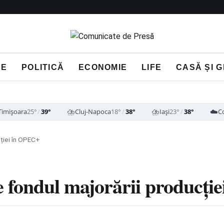
NE
POLITICĂ
ECONOMIE
LIFE
CASĂ ȘI 
⛈️
⛈️
☁️
Timișoara
25°
/
39°
Cluj-Napoca
18°
/
38°
Iași
23°
/
38°
C
cției în OPEC+
pe fondul majorării producț