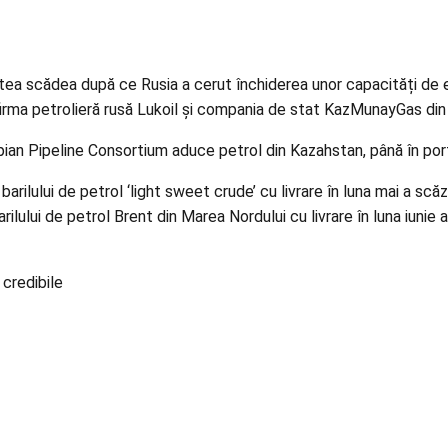
tea scădea
după ce Rusia a cerut închiderea unor capacități de e
firma petrolieră rusă Lukoil și compania de stat KazMunayGas di
pian Pipeline Consortium aduce petrol din Kazahstan, până în por
lului de petrol ‘light sweet crude’ cu livrare în luna mai a scăzut
lului de petrol Brent din Marea Nordului cu livrare în luna iunie a
 credibile