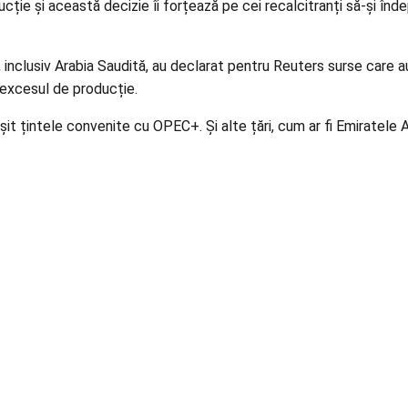
 și această decizie îi forțează pe cei recalcitranți să-și îndep
 inclusiv Arabia Saudită, au declarat pentru Reuters surse care 
 excesul de producție.
șit țintele convenite cu OPEC+. Și alte țări, cum ar fi Emiratele 