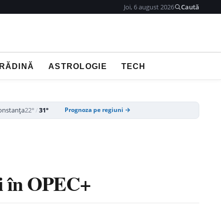
Joi, 6 august 2026
Caută
GRĂDINĂ
ASTROLOGIE
TECH
onstanța
22°
/
31°
Prognoza pe regiuni →
iei în OPEC+