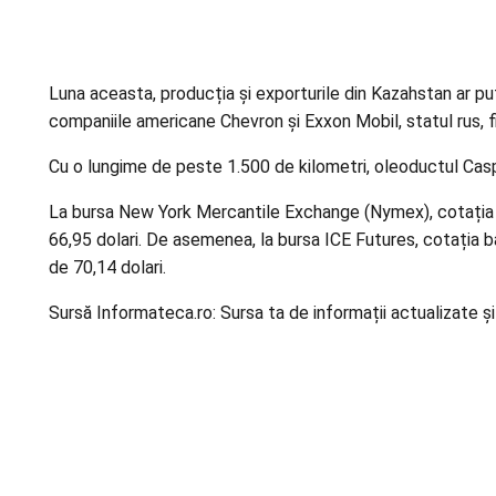
Luna aceasta, producția și exporturile din Kazahstan ar
pu
companiile americane Chevron și Exxon Mobil, statul rus, 
Cu o lungime de peste 1.500 de kilometri, oleoductul Cas
La bursa New York Mercantile Exchange (Nymex), cotația bari
66,95 dolari. De asemenea, la bursa ICE Futures, cotația bari
de 70,14 dolari.
Sursă Informateca.ro: Sursa ta de informații actualizate și