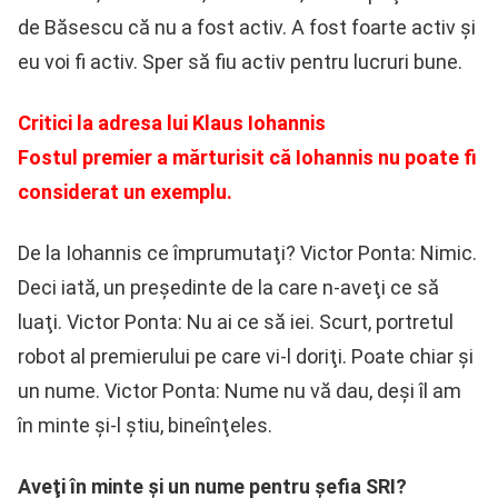
de Băsescu că nu a fost activ. A fost foarte activ şi
eu voi fi activ. Sper să fiu activ pentru lucruri bune.
Critici la adresa lui Klaus Iohannis
Fostul premier a mărturisit că Iohannis nu poate fi
considerat un exemplu.
De la Iohannis ce împrumutaţi? Victor Ponta: Nimic.
Deci iată, un preşedinte de la care n-aveţi ce să
luaţi. Victor Ponta: Nu ai ce să iei. Scurt, portretul
robot al premierului pe care vi-l doriţi. Poate chiar şi
un nume. Victor Ponta: Nume nu vă dau, deşi îl am
în minte şi-l ştiu, bineînţeles.
Aveţi în minte şi un nume pentru şefia SRI?