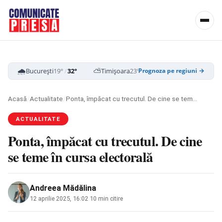
🌧️
⛅
☁️
București
19°
/
32°
Timișoara
23°
/
34°
Cluj-Napoca
16
Prognoza pe regiuni →
Acasă
/
Actualitate
/
Ponta, împăcat cu trecutul. De cine se teme în cursa electorală
ACTUALITATE
Ponta, împăcat cu trecutul. De cine
se teme în cursa electorală
Andreea Mădălina
12 aprilie 2025, 16:02
·
10 min citire