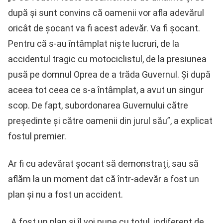
după şi sunt convins că oamenii vor afla adevărul
oricât de şocant va fi acest adevăr. Va fi şocant.
Pentru că s-au întâmplat nişte lucruri, de la
accidentul tragic cu motociclistul, de la presiunea
pusă pe domnul Oprea de a trăda Guvernul. Şi după
aceea tot ceea ce s-a întâmplat, a avut un singur
scop. De fapt, subordonarea Guvernului către
preşedinte şi către oamenii din jurul său”, a explicat
fostul premier.
Ar fi cu adevărat şocant să demonstraţi, sau să
aflăm la un moment dat că într-adevăr a fost un
plan şi nu a fost un accident.
„A fost un plan şi îl voi pune cu totul, indiferent de