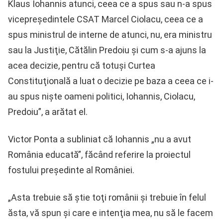
Klaus Iohannis atunci, ceea ce a spus sau n-a spus
vicepreşedintele CSAT Marcel Ciolacu, ceea ce a
spus ministrul de interne de atunci, nu, era ministru
sau la Justiţie, Cătălin Predoiu şi cum s-a ajuns la
acea decizie, pentru că totuşi Curtea
Constituţională a luat o decizie pe baza a ceea ce i-
au spus nişte oameni politici, Iohannis, Ciolacu,
Predoiu”, a arătat el.
Victor Ponta a subliniat că Iohannis „nu a avut
România educată”, făcând referire la proiectul
fostului președinte al României.
„Asta trebuie să ştie toţi românii şi trebuie în felul
ăsta, vă spun şi care e intenţia mea, nu să le facem