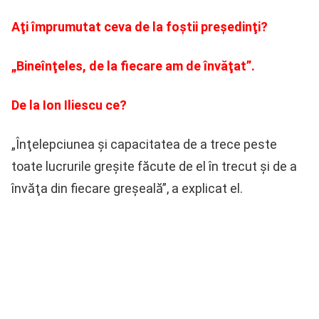
Aţi împrumutat ceva de la foştii preşedinţi?
„Bineînţeles, de la fiecare am de învăţat”.
De la Ion Iliescu ce?
„Înţelepciunea şi capacitatea de a trece peste
toate lucrurile greşite făcute de el în trecut şi de a
învăţa din fiecare greşeală”, a explicat el.