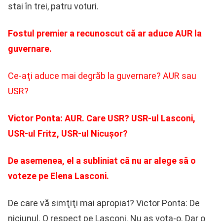
stai în trei, patru voturi.
Fostul premier a recunoscut că ar aduce AUR la
guvernare.
Ce-aţi aduce mai degrăb
la guvernare? AUR sau
USR?
Victor Ponta: AUR. Care USR? USR-ul Lasconi,
USR-ul Fritz, USR-ul Nicuşor?
De asemenea, el a subliniat că nu ar alege să o
voteze pe Elena Lasconi.
De care vă simţiţi mai apropiat? Victor Ponta: De
niciunul. O respect pe Lasconi. Nu aş vota-o. Dar o