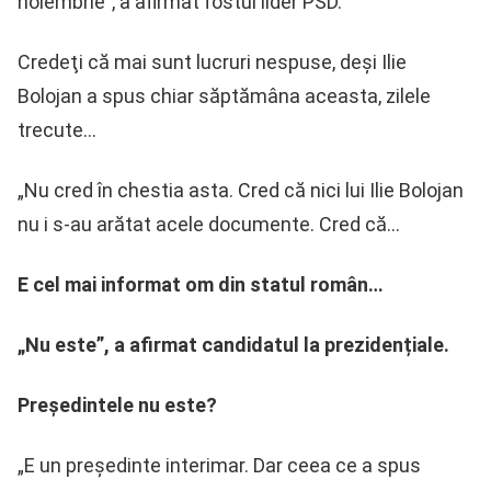
noiembrie”, a afirmat fostul lider PSD.
Credeţi că mai sunt lucruri nespuse, deşi Ilie
Bolojan a spus chiar săptămâna aceasta, zilele
trecute…
„Nu cred în chestia asta. Cred că nici lui Ilie Bolojan
nu i s-au arătat acele documente. Cred că…
E cel mai informat om din statul român…
„Nu este”, a afirmat candidatul la prezidențiale.
Preşedintele nu este?
„E un preşedinte interimar. Dar ceea ce a spus