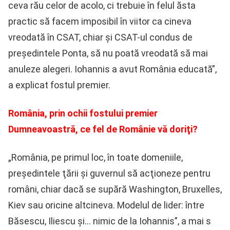
ceva rău celor de acolo, ci trebuie în felul ăsta
practic să facem imposibil în viitor ca cineva
vreodată în CSAT, chiar şi CSAT-ul condus de
preşedintele Ponta, să nu poată vreodată să mai
anuleze alegeri. Iohannis a avut România educată”,
a explicat fostul premier.
România, prin ochii fostului premier
Dumneavoastră, ce fel de Românie vă doriţi?
„România, pe primul loc, în toate domeniile,
preşedintele ţării şi guvernul să acţioneze pentru
români, chiar dacă se supără Washington, Bruxelles,
Kiev sau oricine altcineva. Modelul de lider: între
Băsescu, Iliescu și… nimic de la Iohannis”, a mai s