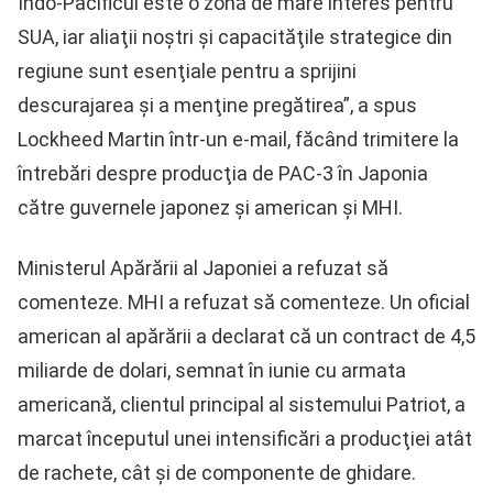
Indo-Pacificul este o zonă de mare interes pentru
SUA, iar aliaţii noştri şi capacităţile strategice din
regiune sunt esenţiale pentru a sprijini
descurajarea şi a menţine pregătirea”, a spus
Lockheed Martin într-un e-mail, făcând trimitere la
întrebări despre producţia de PAC-3 în Japonia
către guvernele japonez şi american şi MHI.
Ministerul Apărării al Japoniei a refuzat să
comenteze. MHI a refuzat să comenteze. Un oficial
american al apărării a declarat că un contract de 4,5
miliarde de dolari, semnat în iunie cu armata
americană, clientul principal al sistemului Patriot, a
marcat începutul unei intensificări a producţiei atât
de rachete, cât şi de componente de ghidare.