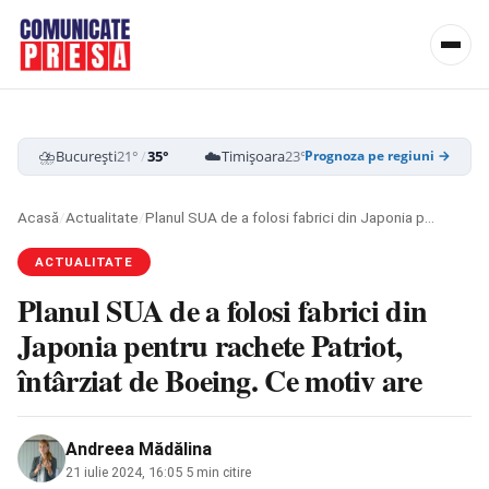
⛈️
☁️
☁️
București
21°
/
35°
Timișoara
23°
/
38°
Cluj-Napoca
19
Prognoza pe regiuni →
Acasă
/
Actualitate
/
Planul SUA de a folosi fabrici din Japonia pentru rachete Patriot, întârziat de Boeing. Ce motiv are
ACTUALITATE
Planul SUA de a folosi fabrici din
Japonia pentru rachete Patriot,
întârziat de Boeing. Ce motiv are
Andreea Mădălina
21 iulie 2024, 16:05
·
5 min citire