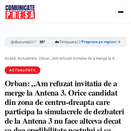
⛈️
☁️
☁️
București
21°
/
35°
Timișoara
23°
/
35°
Cluj-Napoca
19
Prognoza pe regiuni →
Acasă
/
Actualitate
/
Orban: „Am refuzat invitatia de a merge la Antena 3. Orice candidat din zona de centru-dreapta care participa la simulacrele de dezbateri de la Antena 3 nu face altceva decat sa dea credibilitate postului si sa creasca audienta lui”
ACTUALITATE
Orban: „Am refuzat invitatia de a
merge la Antena 3. Orice candidat
din zona de centru-dreapta care
participa la simulacrele de dezbateri
de la Antena 3 nu face altceva decat
sa dea credibilitate postului si sa