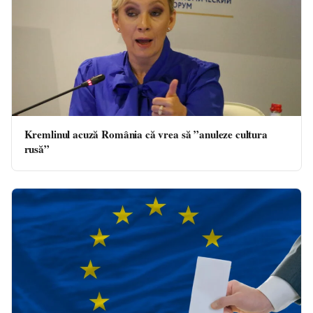
Kremlinul acuză România că vrea să ”anuleze cultura
rusă”