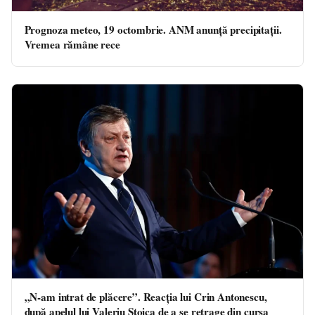
Prognoza meteo, 19 octombrie. ANM anunță precipitații.
Vremea rămâne rece
„N-am intrat de plăcere”. Reacția lui Crin Antonescu,
după apelul lui Valeriu Stoica de a se retrage din cursa