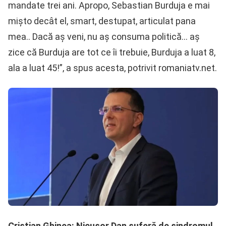
mandate trei ani. Apropo, Sebastian Burduja e mai
mişto decât el, smart, destupat, articulat pana
mea.. Dacă aş veni, nu aş consuma politică… aş
zice că Burduja are tot ce îi trebuie, Burduja a luat 8,
ala a luat 45!”, a spus acesta, potrivit romaniatv.net.
Cristian Ghinea: Nicușor Dan suferă de sindromul