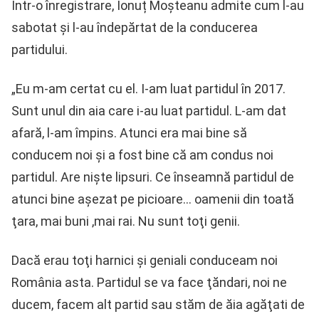
Într-o înregistrare, Ionuț Moșteanu admite cum l-au
sabotat și l-au îndepărtat de la conducerea
partidului.
„Eu m-am certat cu el. I-am luat partidul în 2017.
Sunt unul din aia care i-au luat partidul. L-am dat
afară, l-am împins. Atunci era mai bine să
conducem noi şi a fost bine că am condus noi
partidul. Are nişte lipsuri. Ce înseamnă partidul de
atunci bine aşezat pe picioare… oamenii din toată
ţara, mai buni ,mai rai. Nu sunt toţi genii.
Dacă erau toţi harnici şi geniali conduceam noi
România asta. Partidul se va face ţăndari, noi ne
ducem, facem alt partid sau stăm de ăia agăţati de