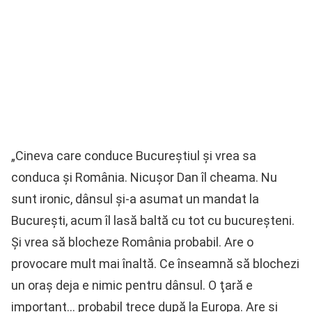
„Cineva care conduce Bucureştiul şi vrea sa
conduca şi România. Nicuşor Dan îl cheama. Nu
sunt ironic, dânsul şi-a asumat un mandat la
Bucureşti, acum îl lasă baltă cu tot cu bucureşteni.
Şi vrea să blocheze România probabil. Are o
provocare mult mai înaltă. Ce înseamnă să blochezi
un oraş deja e nimic pentru dânsul. O ţară e
important… probabil trece după la Europa. Are şi