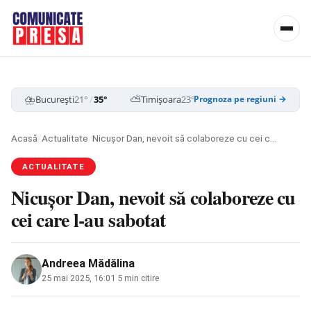
⛈️
⛅
☁️
București
21°
/
35°
Timișoara
23°
/
35°
Cluj-Napoca
19
Prognoza pe regiuni →
Acasă
/
Actualitate
/
Nicușor Dan, nevoit să colaboreze cu cei care l-au sabotat
ACTUALITATE
Nicușor Dan, nevoit să colaboreze cu
cei care l-au sabotat
Andreea Mădălina
25 mai 2025, 16:01
·
5 min citire