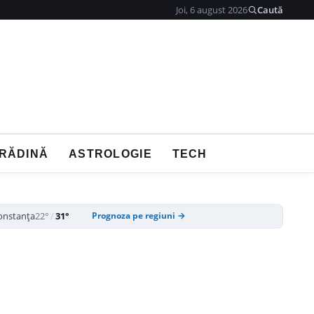
Joi, 6 august 2026
Caută
GRĂDINĂ
ASTROLOGIE
TECH
onstanța
22°
/
31°
Prognoza pe regiuni →