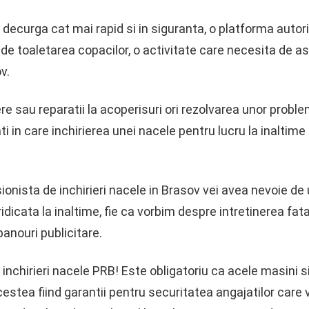
sa decurga cat mai rapid si in siguranta, o platforma aut
de toaletarea copacilor, o activitate care necesita de as
v.
re sau reparatii la acoperisuri ori rezolvarea unor proble
i in care inchirierea unei nacele pentru lucru la inaltim
ionista de inchirieri nacele in Brasov vei avea nevoie de
dicata la inaltime, fie ca vorbim despre intretinerea fata
anouri publicitare.
nchirieri nacele PRB! Este obligatoriu ca acele masini si 
acestea fiind garantii pentru securitatea angajatilor care v