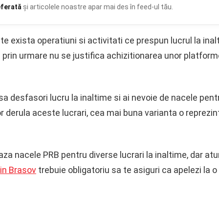
eferată
și articolele noastre apar mai des în feed-ul tău.
e exista operatiuni si activitati ce prespun lucrul la inal
i prin urmare nu se justifica achizitionarea unor platfor
a desfasori lucru la inaltime si ai nevoie de nacele pentr
r derula aceste lucrari, cea mai buna varianta o reprezin
aza nacele PRB pentru diverse lucrari la inaltime, dar at
 in Brasov
trebuie obligatoriu sa te asiguri ca apelezi la 