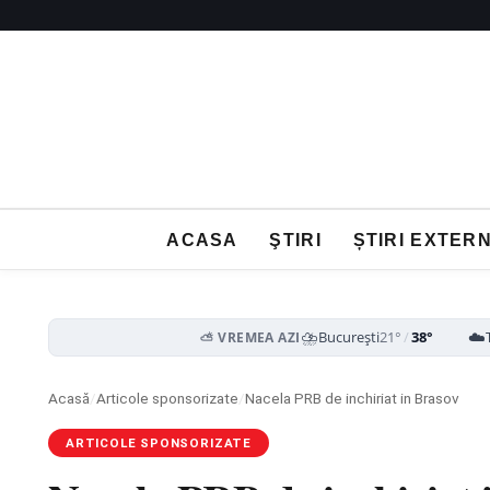
ACASA
ŞTIRI
ȘTIRI EXTER
⛈️
☁️
București
21°
/
38°
⛅ VREMEA AZI
Acasă
/
Articole sponsorizate
/
Nacela PRB de inchiriat in Brasov
ARTICOLE SPONSORIZATE