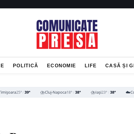
NE
POLITICĂ
ECONOMIE
LIFE
CASĂ ȘI 
⛈️
⛈️
☁️
Timișoara
25°
/
39°
Cluj-Napoca
18°
/
38°
Iași
23°
/
38°
C