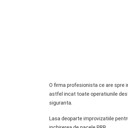
O firma profesionista ce are spre i
astfel incat toate operatiunile des
siguranta.
Lasa deoparte improvizatiile pentru
inchirerea de nacele PRB.