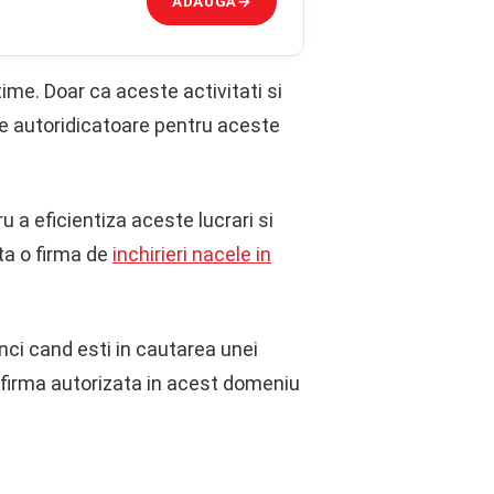
ADAUGĂ
→
time. Doar ca aceste activitati si
me autoridicatoare pentru aceste
u a eficientiza aceste lucrari si
ta o firma de
inchirieri nacele in
unci cand esti in cautarea unei
o firma autorizata in acest domeniu