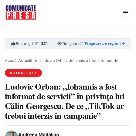
🌧️
☀️
☁️
București
19°
/
32°
Timișoara
21°
/
33°
Cluj-Napoca
16
Prognoza pe regiuni →
Acasă
/
Actualitate
/
Ludovic Orban: „Iohannis a fost informat de servicii” în privința lui Călin Georgescu. De ce „TikTok ar trebui interzis în campanie”
ACTUALITATE
Ludovic Orban: „Iohannis a fost
informat de servicii” în privința lui
Călin Georgescu. De ce „TikTok ar
trebui interzis în campanie”
Andreea Mădălina