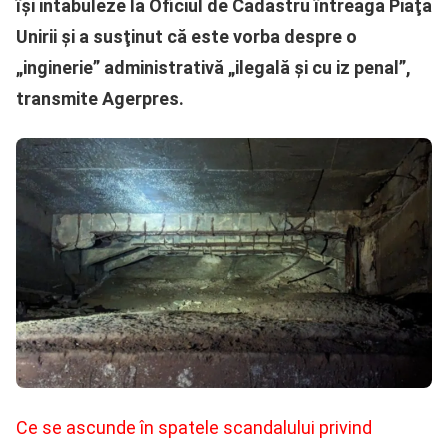
îşi intabuleze la Oficiul de Cadastru întreaga Piaţa
Unirii şi a susţinut că este vorba despre o
„inginerie” administrativă „ilegală şi cu iz penal”,
transmite Agerpres.
Ce se ascunde în spatele scandalului privind