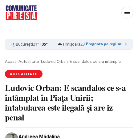
⛈️
☁️
☁️
București
21°
/
35°
Timișoara
23°
/
35°
Cluj-Napoca
19
Prognoza pe regiuni →
Acasă
/
Actualitate
/
Ludovic Orban: E scandalos ce s-a întâmplat în Piaţa Unirii; intabularea este ilegală şi are iz penal
ACTUALITATE
Ludovic Orban: E scandalos ce s-a
întâmplat în Piaţa Unirii;
intabularea este ilegală şi are iz
penal
Andreea Mădălina