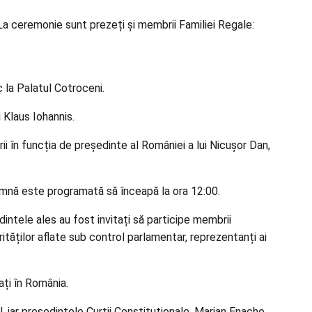
 La ceremonie sunt prezeți și membrii Familiei Regale:
c la Palatul Cotroceni.
 Klaus Iohannis.
rii în funcția de președinte al României a lui Nicușor Dan,
lemnă este programată să înceapă la ora 12:00.
ntele ales au fost invitați să participe membrii
orităților aflate sub control parlamentar, reprezentanți ai
tați în România.
iar președintele Curții Constituționale, Marian Enache,