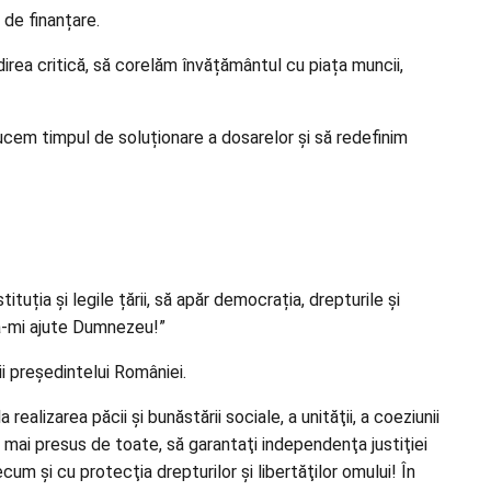
 de finanțare.
irea critică, să corelăm învățământul cu piața muncii,
ducem timpul de soluționare a dosarelor și să redefinim
uția și legile țării, să apăr democrația, drepturile și
să-mi ajute Dumnezeu!”
i președintelui României.
realizarea păcii şi bunăstării sociale, a unităţii, a coeziunii
, mai presus de toate, să garantaţi independenţa justiţiei
um şi cu protecţia drepturilor şi libertăţilor omului! În