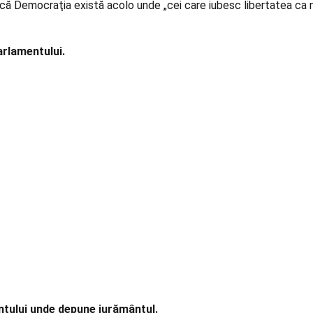
 că Democraţia există acolo unde „cei care iubesc libertatea ca 
rlamentului.
ntului unde depune jurământul.