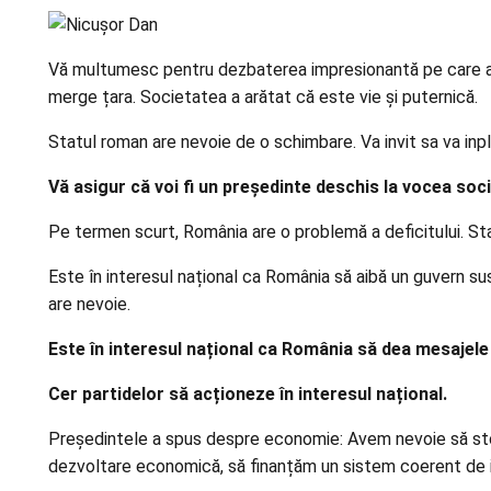
Vă multumesc pentru dezbaterea impresionantă pe care ați a
merge țara. Societatea a arătat că este vie și puternică.
Statul roman are nevoie de o schimbare. Va invit sa va inp
Vă asigur că voi fi un președinte deschis la vocea soci
Pe termen scurt, România are o problemă a deficitului. St
Este în interesul național ca România să aibă un guvern su
are nevoie.
Este în interesul național ca România să dea mesajele 
Cer partidelor să acționeze în interesul național.
Președintele a spus despre economie: Avem nevoie să stopă
dezvoltare economică, să finanțăm un sistem coerent de irig