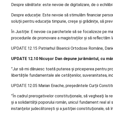
Despre sănătate: este nevoie de digitalizare, de o echilibra
Despre educație: Este nevoie să stimulăm financiar persona
soluții pentru educația timpurie, creșe și grădinițe, să pr
În Justiție: E nevoie ca parchetele să se focalizeze pe ma
procedurile de promovare a magistraților și să reflectăm 
UPDATE 12.15 Patriarhul Bisericii Ortodoxe Române, Danie
UPDATE 12.10 Nicușor Dan depune jurământul, cu mâna
”Jur să-mi dăruiesc toată puterea și priceperea pentru propă
libertățile fundamentale ale cetățenilor, suveranitatea, i
UPDATE 12.05 Marian Enache, președintele Curții Constituț
”În cadrul prerogativelor constituţionale, să vegheaţi la respe
şi a solidarităţii poporului român, unicul fundament real a
instanţelor judecătoreşti şi a justiţiei constituţionale, să