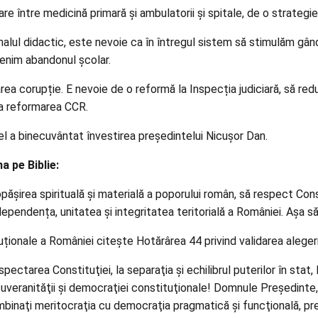
re între medicină primară și ambulatorii și spitale, de o strategie
lul didactic, este nevoie ca în întregul sistem să stimulăm gând
evenim abandonul școlar.
rea corupție. E nevoie de o reformă la Inspecția judiciară, să re
la reformarea CCR.
l a binecuvântat învestirea președintelui Nicușor Dan.
 pe Biblie:
șirea spirituală și materială a poporului român, să respect Constit
ndependența, unitatea și integritatea teritorială a României. Așa 
ionale a României citește Hotărârea 44 privind validarea alegeri
ctarea Constituţiei, la separaţia şi echilibrul puterilor în stat, la 
l suveranităţii şi democraţiei constituţionale! Domnule Preşedinte
 îmbinaţi meritocraţia cu democraţia pragmatică şi funcţională, prec