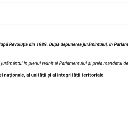
upă Revoluția din 1989. După depunerea jurămîntului, în Parlamen
jurământul în plenul reunit al Parlamentului și preia mandatul de l
aționale, al unității și al integrității teritoriale.