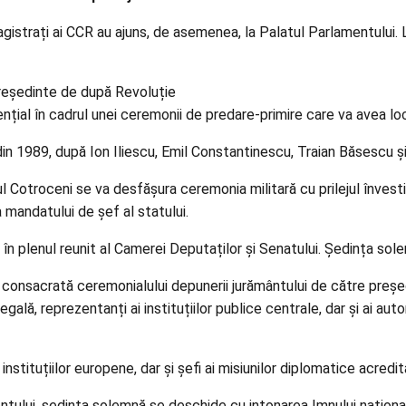
agistrați ai CCR au ajuns, de asemenea, la Palatul Parlamentului.
președinte de după Revoluție
nțial în cadrul unei ceremonii de predare-primire care va avea lo
din 1989, după Ion Iliescu, Emil Constantinescu, Traian Băsescu și
tul Cotroceni se va desfășura ceremonia militară cu prilejul învesti
 mandatului de șef al statului.
în plenul reunit al Camerei Deputaților și Senatului. Ședința so
onsacrată ceremonialului depunerii jurământului de către președi
egală, reprezentanți ai instituțiilor publice centrale, dar și ai aut
 instituțiilor europene, dar și șefi ai misiunilor diplomatice acredi
ui, ședința solemnă se deschide cu intonarea Imnului național, 