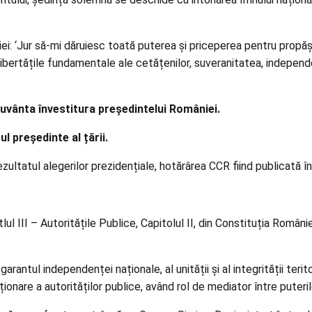
ției: ‘Jur să-mi dăruiesc toată puterea și priceperea pentru propăș
și libertățile fundamentale ale cetățenilor, suveranitatea, independ
cuvânta învestitura președintelui României.
l președinte al țării.
ezultatul alegerilor prezidențiale, hotărârea CCR fiind publicată în
lul III – Autoritățile Publice, Capitolul II, din Constituția Român
antul independenței naționale, al unității și al integrității terito
onare a autorităților publice, având rol de mediator între puterile