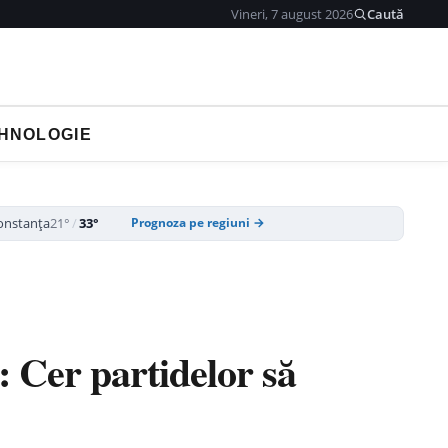
Vineri, 7 august 2026
Caută
HNOLOGIE
onstanța
21°
/
33°
Prognoza pe regiuni →
 Cer partidelor să