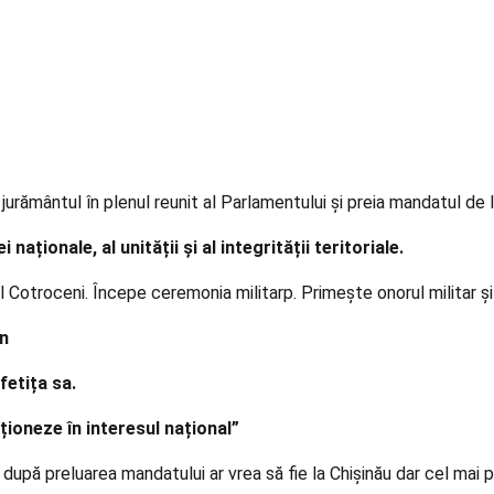
urământul în plenul reunit al Parlamentului și preia mandatul de la
aționale, al unității și al integrității teritoriale.
Cotroceni. Începe ceremonia militarp. Primește onorul militar și
an
fetița sa.
ționeze în interesul național”
ă preluarea mandatului ar vrea să fie la Chișinău dar cel mai pro