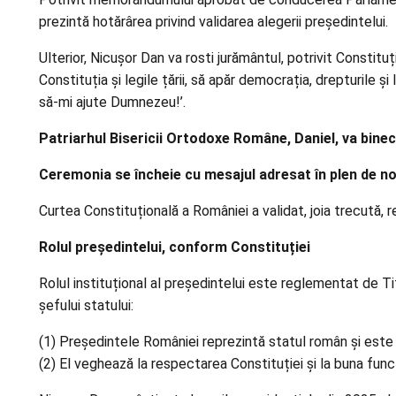
prezintă hotărârea privind validarea alegerii președintelui.
Ulterior, Nicușor Dan va rosti jurământul, potrivit Constitu
Constituția și legile țării, să apăr democrația, drepturile 
să-mi ajute Dumnezeu!’.
Patriarhul Bisericii Ortodoxe Române, Daniel, va bine
Ceremonia se încheie cu mesajul adresat în plen de nou
Curtea Constituțională a României a validat, joia trecută, r
Rolul președintelui, conform Constituției
Rolul instituțional al președintelui este reglementat de Tit
șefului statului:
(1) Președintele României reprezintă statul român și este gar
(2) El veghează la respectarea Constituției și la buna funcți