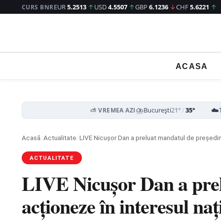
EUR
5.2513
↑
USD
4.5507
↑
GBP
6.1236
↓
CHF
5.6221
↑
CURS BNR
ACASA
⛈️
☁️
București
21°
/
35°
⛅ VREMEA AZI
Acasă
/
Actualitate
/
LIVE Nicușor Dan a preluat mandatul de președint
ACTUALITATE
LIVE Nicușor Dan a prel
acționeze în interesul naț