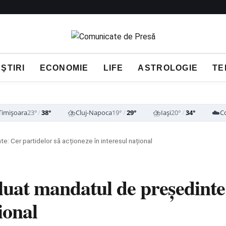
ŞTIRI
ECONOMIE
LIFE
ASTROLOGIE
TE
⛈️
⛈️
☁️
Timișoara
23°
/
38°
Cluj-Napoca
19°
/
29°
Iași
20°
/
34°
C
e: Cer partidelor să acționeze în interesul național
uat mandatul de președinte:
ional