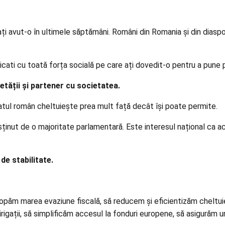
vut-o în ultimele săptămâni. Români din Romania și din diaspora 
licati cu toată forța socială pe care ați dovedit-o pentru a pun
etății și partener cu societatea.
atul român cheltuiește prea mult față decât își poate permite.
sținut de o majoritate parlamentară. Este interesul național ca 
de stabilitate.
m marea evaziune fiscală, să reducem și eficientizăm cheltuieli
ații, să simplificăm accesul la fonduri europene, să asigurăm un 