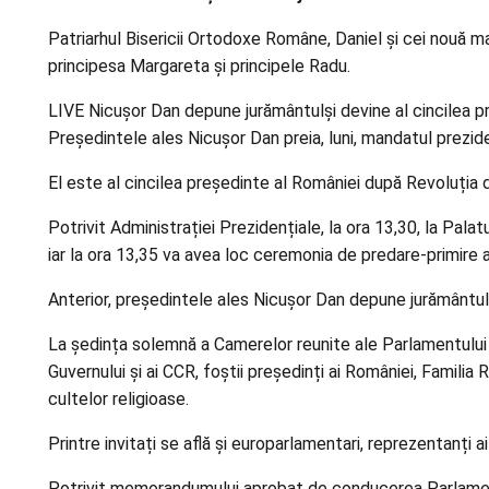
Patriarhul Bisericii Ortodoxe Române, Daniel și cei nouă m
principesa Margareta și principele Radu.
LIVE Nicușor Dan depune jurământulși devine al cincilea 
Președintele ales Nicușor Dan preia, luni, mandatul prezide
El este al cincilea președinte al României după Revoluția 
Potrivit Administrației Prezidențiale, la ora 13,30, la Pala
iar la ora 13,35 va avea loc ceremonia de predare-primire a
Anterior, președintele ales Nicușor Dan depune jurământul 
La ședința solemnă a Camerelor reunite ale Parlamentului c
Guvernului și ai CCR, foștii președinți ai României, Familia R
cultelor religioase.
Printre invitați se află și europarlamentari, reprezentanți ai
Potrivit memorandumului aprobat de conducerea Parlamentul