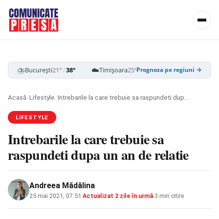
⛈️
☁️
⛈️
București
21°
/
38°
Timișoara
25°
/
39°
Cluj-Napoca
18
Prognoza pe regiuni →
Acasă
/
Lifestyle
/
Intrebarile la care trebuie sa raspundeti dupa un an de relatie
LIFESTYLE
Intrebarile la care trebuie sa
raspundeti dupa un an de relatie
Andreea Mădălina
25 mai 2021, 07:51
·
Actualizat
2 zile în urmă
·
3 min citire