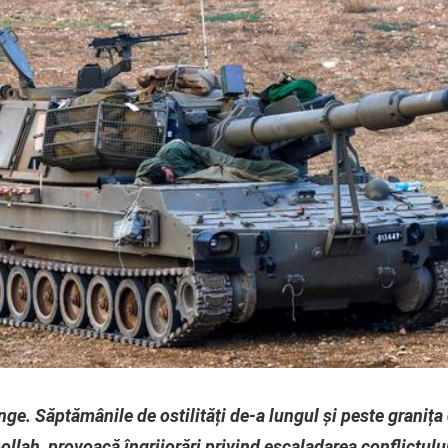
nge. Săptămânile de ostilități de-a lungul și peste granița d
llah, provoacă îngrijorări privind escaladarea conflictului