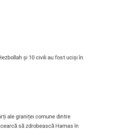
zbollah și 10 civili au fost uciși în
ărți ale graniței comune dintre
ce încearcă să zdrobească Hamas în