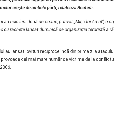
timelor crește de ambele părți, relatează Reuters.
lui au ucis luni două persoane, potrivit „Mișcării Amal”, o o
tac cu rachete lansat duminică de organizația teroristă a r
lul au lansat lovituri reciproce încă din prima zi a atacul
provoace cel mai mare număr de victime de la conflictu
 2006.