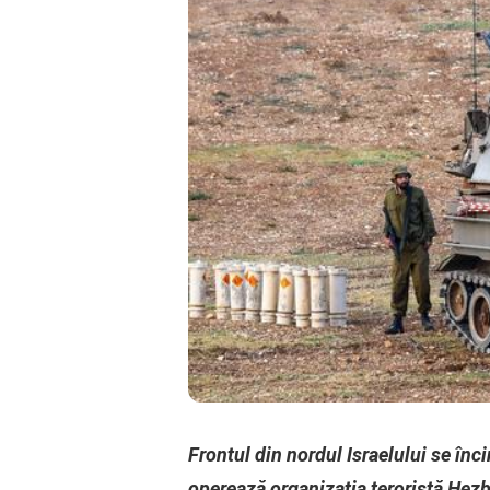
Frontul din nordul Israelului se înci
operează organizația teroristă Hezbo