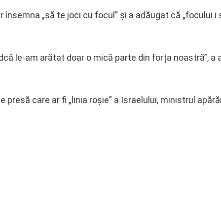
însemna „să te joci cu focul” și a adăugat că „focului i
indcă le-am arătat doar o mică parte din forța noastră”, a
presă care ar fi „linia roșie” a Israelului, ministrul apără