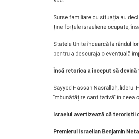
sud.
Surse familiare cu situația au dec
ține forțele israeliene ocupate, în
Statele Unite încearcă la rândul lo
pentru a descuraja o eventuală impl
Însă retorica a început să devină 
Sayyed Hassan Nasrallah, liderul He
îmbunătățire cantitativă” în ceea c
Israelul avertizează că teroriștii 
Premierul israelian Benjamin Netan