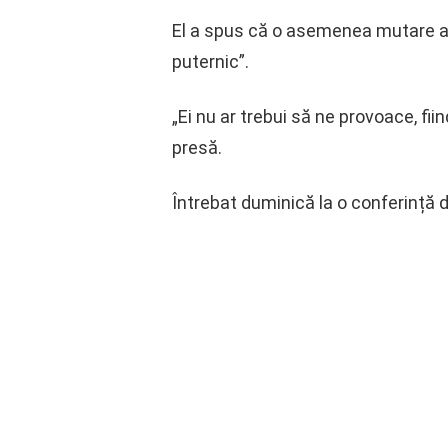
El a spus că o asemenea mutare ar 
puternic”.
„Ei nu ar trebui să ne provoace, fi
presă.
Întrebat duminică la o conferință de 