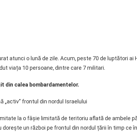
rat atunci o lună de zile. Acum, peste 70 de luptători ai He
rdut viața 10 persoane, dintre care 7 militari.
ugit din calea bombardamentelor.
„activ” frontul din nordul Israelului
mitate la o fâșie limitată de teritoriu aflată de ambele p
 nu dorește un război pe frontul din nordul țării în timp 