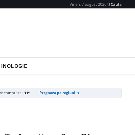
Vineri, 7 august 2026
Caută
HNOLOGIE
onstanța
21°
/
33°
Prognoza pe regiuni →