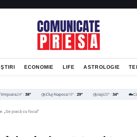
ŞTIRI
ECONOMIE
LIFE
ASTROLOGIE
TE
⛈️
⛈️
☁️
Timișoara
24°
/
38°
Cluj-Napoca
19°
/
29°
Iași
20°
/
34°
C
re: „Se joacă cu focul”