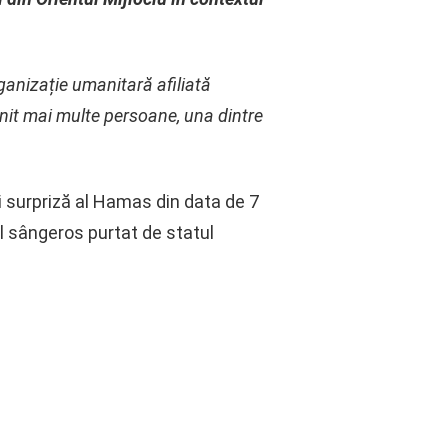
rganizație umanitară afiliată
ănit mai multe persoane, una dintre
ui surpriză al Hamas din data de 7
l sângeros purtat de statul