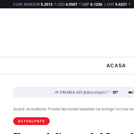
EUR
5.2513
↑
USD
4.5507
↑
GBP
6.1236
↓
CHF
5.6221
↑
CURS BNR
ACASA
⛈️
☁️
București
21°
/
35°
⛅ VREMEA AZI
Acasă
/
Actualitate
/
Frontul din nordul Israelului se încinge tot mai ta
ACTUALITATE