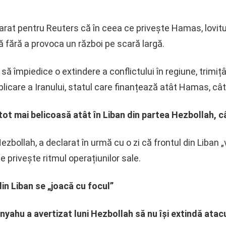
larat pentru Reuters că în ceea ce privește Hamas, lovitu
să fără a provoca un război pe scară largă.
r să împiedice o extindere a conflictului în regiune, trim
icare a Iranului, statul care finanțează atât Hamas, cât 
tot mai belicoasă atât în Liban din partea Hezbollah, cât
zbollah, a declarat în urmă cu o zi că frontul din Liban „
e privește ritmul operațiunilor sale.
din Liban se „joacă cu focul”
yahu a avertizat luni Hezbollah să nu își extindă atacu